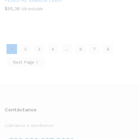
PEDESTAL SAMSON LS50P
$
95,36
IVA incluido
1
2
3
4
…
6
7
8
Next Page
Contáctanos
Llámanos o escríbenos