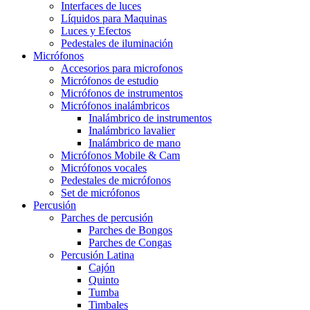
Interfaces de luces
Líquidos para Maquinas
Luces y Efectos
Pedestales de iluminación
Micrófonos
Accesorios para microfonos
Micrófonos de estudio
Micrófonos de instrumentos
Micrófonos inalámbricos
Inalámbrico de instrumentos
Inalámbrico lavalier
Inalámbrico de mano
Micrófonos Mobile & Cam
Micrófonos vocales
Pedestales de micrófonos
Set de micrófonos
Percusión
Parches de percusión
Parches de Bongos
Parches de Congas
Percusión Latina
Cajón
Quinto
Tumba
Timbales