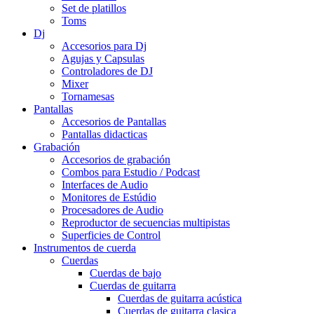
Set de platillos
Toms
Dj
Accesorios para Dj
Agujas y Capsulas
Controladores de DJ
Mixer
Tornamesas
Pantallas
Accesorios de Pantallas
Pantallas didacticas
Grabación
Accesorios de grabación
Combos para Estudio / Podcast
Interfaces de Audio
Monitores de Estúdio
Procesadores de Audio
Reproductor de secuencias multipistas
Superficies de Control
Instrumentos de cuerda
Cuerdas
Cuerdas de bajo
Cuerdas de guitarra
Cuerdas de guitarra acústica
Cuerdas de guitarra clasica