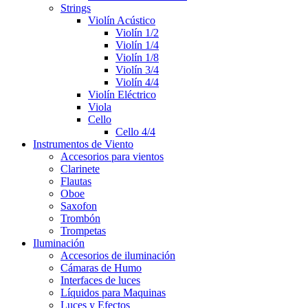
Strings
Violín Acústico
Violín 1/2
Violín 1/4
Violín 1/8
Violín 3/4
Violín 4/4
Violín Eléctrico
Viola
Cello
Cello 4/4
Instrumentos de Viento
Accesorios para vientos
Clarinete
Flautas
Oboe
Saxofon
Trombón
Trompetas
Iluminación
Accesorios de iluminación
Cámaras de Humo
Interfaces de luces
Líquidos para Maquinas
Luces y Efectos