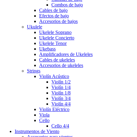
Combos de bajo
Cables de bajo
Efectos de bajo
Accesorios de bajos
Ukulele
Ukelele Soprano
Ukelele Concierto
Ukelele Tenor
Ukebass
Amplificadores de Ukeleles
Cables de ukeleles
Accesorios de ukeleles
Strings
Violín Acústico
Violín 1/2
Violín 1/4
Violín 1/8
Violín 3/4
Violín 4/4
Violín Eléctrico
Viola
Cello
Cello 4/4
Instrumentos de Viento
Accesorios para vientos