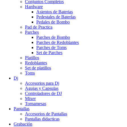
Conjuntos Completos
Hardware
Asientos de Baterias
Pedestales de Baterías
Pedales de Bombo
Pad de Practica
Parches
Parches de Bombo
Parches de Redoblantes
Parches de Toms
Set de Parches
Platillos
Redoblantes
Set de platillos
Toms
Dj
Accesorios para Dj
Agujas y Capsulas
Controladores de DJ
Mixer
Tornamesas
Pantallas
Accesorios de Pantallas
Pantallas didacticas
Grabación