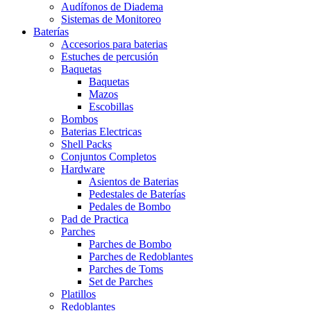
Audífonos de Diadema
Sistemas de Monitoreo
Baterías
Accesorios para baterias
Estuches de percusión
Baquetas
Baquetas
Mazos
Escobillas
Bombos
Baterias Electricas
Shell Packs
Conjuntos Completos
Hardware
Asientos de Baterias
Pedestales de Baterías
Pedales de Bombo
Pad de Practica
Parches
Parches de Bombo
Parches de Redoblantes
Parches de Toms
Set de Parches
Platillos
Redoblantes