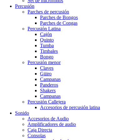
Set de micrófonos
Percusión
Parches de percusión
Parches de Bongos
Parches de Congas
Percusión Latina
Cajón
Quinto
Tumba
Timbales
Bongo
Percusión menor
Claves
Güiro
Campanas
Panderos
Shakers
Campanas
Percusión Callejera
Accesorios de percusión latina
Sonido
Accesorios de Audio
Amplificadores de audio
Caja Directa
Consolas