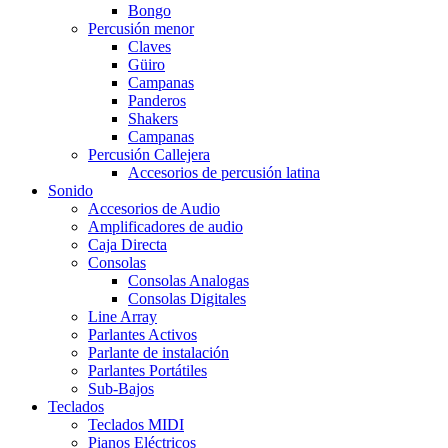
Bongo
Percusión menor
Claves
Güiro
Campanas
Panderos
Shakers
Campanas
Percusión Callejera
Accesorios de percusión latina
Sonido
Accesorios de Audio
Amplificadores de audio
Caja Directa
Consolas
Consolas Analogas
Consolas Digitales
Line Array
Parlantes Activos
Parlante de instalación
Parlantes Portátiles
Sub-Bajos
Teclados
Teclados MIDI
Pianos Eléctricos