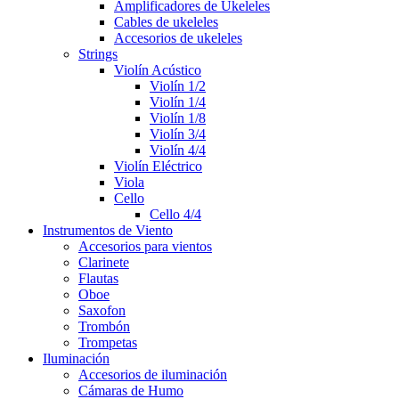
Amplificadores de Ukeleles
Cables de ukeleles
Accesorios de ukeleles
Strings
Violín Acústico
Violín 1/2
Violín 1/4
Violín 1/8
Violín 3/4
Violín 4/4
Violín Eléctrico
Viola
Cello
Cello 4/4
Instrumentos de Viento
Accesorios para vientos
Clarinete
Flautas
Oboe
Saxofon
Trombón
Trompetas
Iluminación
Accesorios de iluminación
Cámaras de Humo