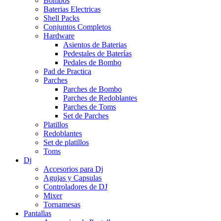
Bombos
Baterias Electricas
Shell Packs
Conjuntos Completos
Hardware
Asientos de Baterias
Pedestales de Baterías
Pedales de Bombo
Pad de Practica
Parches
Parches de Bombo
Parches de Redoblantes
Parches de Toms
Set de Parches
Platillos
Redoblantes
Set de platillos
Toms
Dj
Accesorios para Dj
Agujas y Capsulas
Controladores de DJ
Mixer
Tornamesas
Pantallas