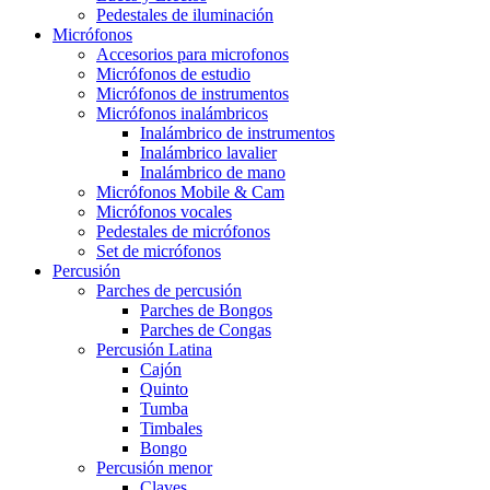
Pedestales de iluminación
Micrófonos
Accesorios para microfonos
Micrófonos de estudio
Micrófonos de instrumentos
Micrófonos inalámbricos
Inalámbrico de instrumentos
Inalámbrico lavalier
Inalámbrico de mano
Micrófonos Mobile & Cam
Micrófonos vocales
Pedestales de micrófonos
Set de micrófonos
Percusión
Parches de percusión
Parches de Bongos
Parches de Congas
Percusión Latina
Cajón
Quinto
Tumba
Timbales
Bongo
Percusión menor
Claves