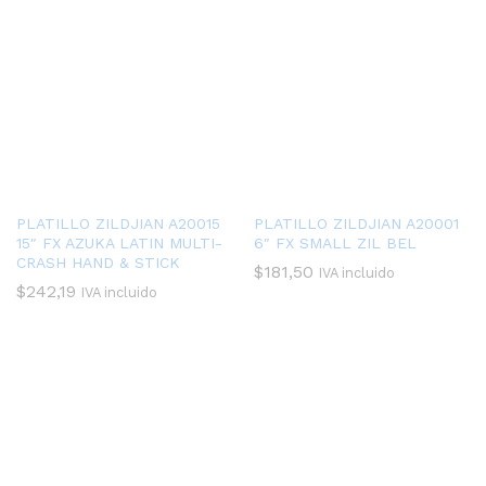
PLATILLO ZILDJIAN A20015
PLATILLO ZILDJIAN A20001
15″ FX AZUKA LATIN MULTI-
6″ FX SMALL ZIL BEL
CRASH HAND & STICK
$
181,50
IVA incluido
$
242,19
IVA incluido