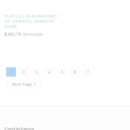
PLATILLO ZILDJIAN A0621
20″ ORIENTAL CRASH OF
DOOM
$
382,78
IVA incluido
1
2
3
4
5
6
7
Next Page
Contáctanos