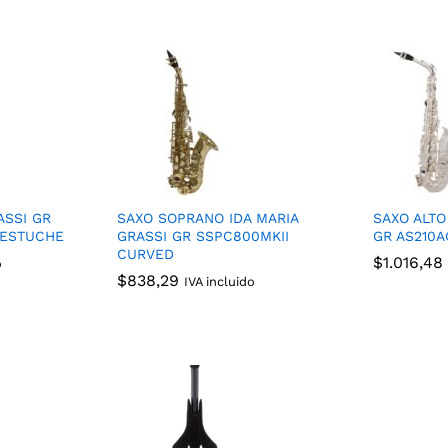
ASSI GR
SAXO SOPRANO IDA MARIA
SAXO ALTO
 ESTUCHE
GRASSI GR SSPC800MKII
GR AS210A
CURVED
$
$
1.016,48
1.016,48
o
$
$
838,29
838,29
IVA incluido