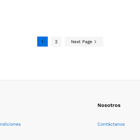
1
2
Next Page
Nosotros
ondiciones
Contáctanos