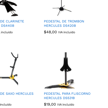
 DE CLARINETE
PEDESTAL DE TROMBON
 DS440B
HERCULES DS420B
$
$
48,00
48,00
A incluido
IVA incluido
 DE SAXO HERCULES
PEDESTAL PARA FLISCORNO
HERCULES DS531B
$
$
19,00
19,00
 incluido
IVA incluido