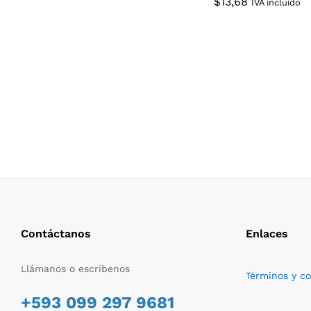
$
$
13,68
13,68
IVA incluido
Contáctanos
Enlaces
Llámanos o escríbenos
Términos y c
+593 099 297 9681