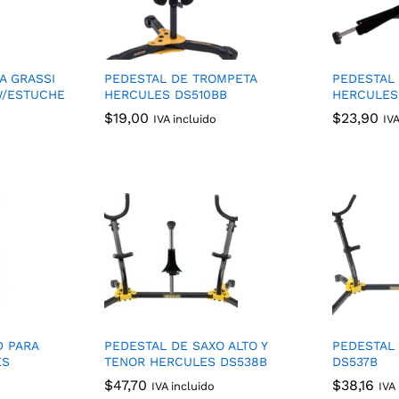
A GRASSI
PEDESTAL DE TROMPETA
PEDESTAL
W/ESTUCHE
HERCULES DS510BB
HERCULES
$
$
19,00
19,00
$
$
23,90
23,90
IVA incluido
IV
D PARA
PEDESTAL DE SAXO ALTO Y
PEDESTAL
ES
TENOR HERCULES DS538B
DS537B
$
$
47,70
47,70
$
$
38,16
38,16
IVA incluido
IVA