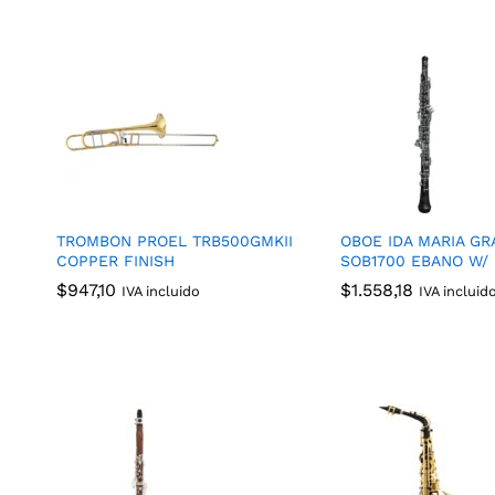
TROMBON PROEL TRB500GMKII
OBOE IDA MARIA GR
COPPER FINISH
SOB1700 EBANO W/
$
$
947,10
947,10
$
$
1.558,18
1.558,18
IVA incluido
IVA incluid