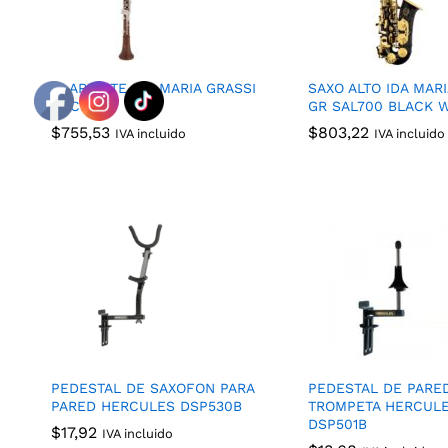
CLARINETE IDA MARIA GRASSI
SAXO ALTO IDA MARI
GRCL400
GR SAL700 BLACK 
$
$
755,53
755,53
$
$
803,22
803,22
IVA incluido
IVA incluido
PEDESTAL DE SAXOFON PARA
PEDESTAL DE PARE
PARED HERCULES DSP530B
TROMPETA HERCUL
DSP501B
$
$
17,92
17,92
IVA incluido