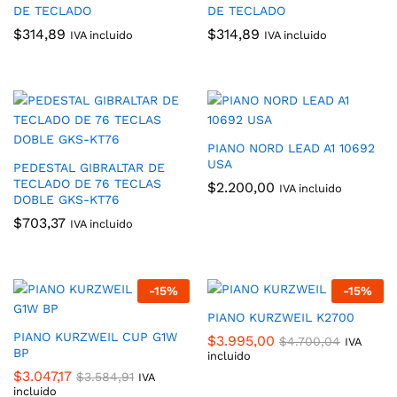
DE TECLADO
DE TECLADO
$
314,89
$
314,89
IVA incluido
IVA incluido
PIANO NORD LEAD A1 10692
USA
PEDESTAL GIBRALTAR DE
TECLADO DE 76 TECLAS
$
2.200,00
IVA incluido
DOBLE GKS-KT76
$
703,37
IVA incluido
-
15
%
-
15
%
PIANO KURZWEIL K2700
PIANO KURZWEIL CUP G1W
$
3.995,00
$
4.700,04
IVA
BP
incluido
$
3.047,17
$
3.584,91
IVA
incluido