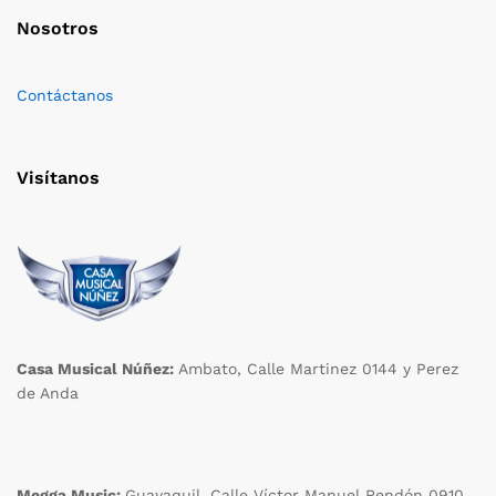
Nosotros
Contáctanos
Visítanos
Casa Musical Núñez:
Ambato, Calle Martinez 0144 y Perez
de Anda
Megga Music:
Guayaquil, Calle Víctor Manuel Rendón 0910