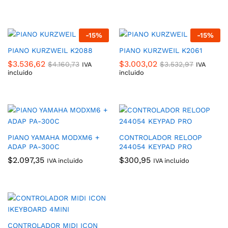
-
15
%
-
15
%
PIANO KURZWEIL K2088
PIANO KURZWEIL K2061
$
3.536,62
$
3.003,02
$
4.160,73
$
3.532,97
IVA
IVA
incluido
incluido
PIANO YAMAHA MODXM6 +
CONTROLADOR RELOOP
ADAP PA-300C
244054 KEYPAD PRO
$
2.097,35
$
300,95
IVA incluido
IVA incluido
CONTROLADOR MIDI ICON