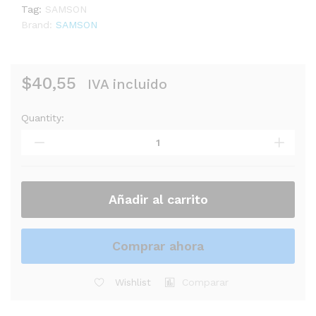
Tag:
SAMSON
Brand:
SAMSON
$
40,55
IVA incluido
Quantity:
PEDESTAL
SAMSON
SP01
BASE
MIC
ESTUDIO
Añadir al carrito
quantity
Comprar ahora
Wishlist
Comparar