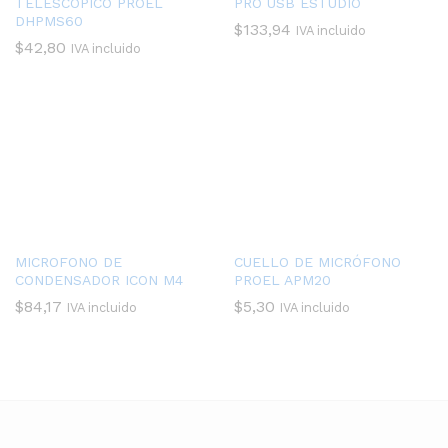
TELESCÓPICO PROEL
PRO USB ESTUDIO
DHPMS60
$
133,94
IVA incluido
$
42,80
IVA incluido
MICROFONO DE
CUELLO DE MICRÓFONO
CONDENSADOR ICON M4
PROEL APM20
$
84,17
$
5,30
IVA incluido
IVA incluido