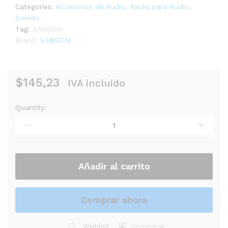
Categories:
Accesorios de Audio
,
Racks para Audio
,
Sonido
Tag:
SAMSON
Brand:
SAMSON
$
145,23
IVA incluido
Quantity:
RACK
SAMSON
DE
16
ESPACIOS
SRK16
Añadir al carrito
quantity
Comprar ahora
Wishlist
Comparar