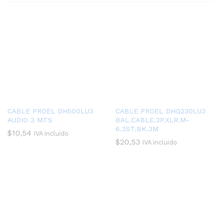
CABLE PROEL DH500LU3
CABLE PROEL DHG230LU3
AUDIO 3 MTS
BAL.CABLE.3P.XLR.M-
6.3ST.BK.3M
$
10,54
IVA incluido
$
20,53
IVA incluido