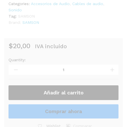
Categories:
Accesorios de Audio
,
Cables de audio
,
Sonido
Tag:
SAMSON
Brand:
SAMSON
$
20,00
IVA incluido
Quantity:
CABLE
SAMSON
IC20
INSTRUMENT
UNIDAD
quantity
Añadir al carrito
Comprar ahora
Wishlist
Comparar