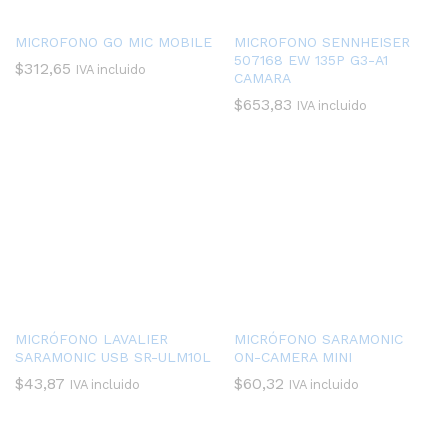
MICROFONO GO MIC MOBILE
MICROFONO SENNHEISER
507168 EW 135P G3-A1
$
312,65
IVA incluido
CAMARA
$
653,83
IVA incluido
MICRÓFONO LAVALIER
MICRÓFONO SARAMONIC
SARAMONIC USB SR-ULM10L
ON-CAMERA MINI
$
43,87
$
60,32
IVA incluido
IVA incluido