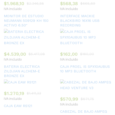
$
1.968,10
$
568,38
$
2.346,58
$
668,69
IVA incluido
IVA incluido
MONITOR DE ESTUDIO
INTERFACE MACKIE
NEUMANN 509129 KH 150
BLACKBIRD 16X16 USB
ACTIVO 6.50″
RECORDING
$
4.539,00
$
162,00
$
5.417,08
$
180,00
IVA incluido
IVA incluido
BATERIA ELECTRICA
CAJA PROEL IS SPX10AUBUS
ZILDJIAN ALCHEM-E
10 MP3 BLUETOOTH
BRONZE EX
$
1.270,19
$
1.411,33
$
570,99
IVA incluido
$
671,75
IVA incluido
CAJA EAW RS121
CABEZAL DE BAJO AMPEG