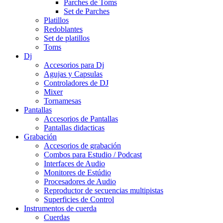
Parches de Toms
Set de Parches
Platillos
Redoblantes
Set de platillos
Toms
Dj
Accesorios para Dj
Agujas y Capsulas
Controladores de DJ
Mixer
Tornamesas
Pantallas
Accesorios de Pantallas
Pantallas didacticas
Grabación
Accesorios de grabación
Combos para Estudio / Podcast
Interfaces de Audio
Monitores de Estúdio
Procesadores de Audio
Reproductor de secuencias multipistas
Superficies de Control
Instrumentos de cuerda
Cuerdas