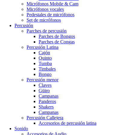
Micrófonos Mobile & Cam
Micrófonos vocales
Pedestales de micrófonos
Set de micrófonos
Percusión
Parches de percusión
Parches de Bongos
Parches de Congas
Percusión Latina
Cajón
Quinto
Tumba
Timbales
Bongo
Percusión menor
Claves
Güiro
Campanas
Panderos
Shakers
Campanas
Percusión Callejera
Accesorios de percusión latina
Sonido
Accesorios de Audio