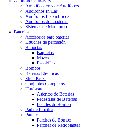
Audífonos e In-Ears
Amplificadores de Audífonos
Audifonos In-Ear
Audífonos Inalambricos
Audífonos de Diadema
Sistemas de Monitoreo
Baterías
Accesorios para baterias
Estuches de percusión
Baquetas
Baquetas
Mazos
Escobillas
Bombos
Baterias Electricas
Shell Packs
Conjuntos Completos
Hardware
Asientos de Baterias
Pedestales de Baterías
Pedales de Bombo
Pad de Practica
Parches
Parches de Bombo
Parches de Redoblantes