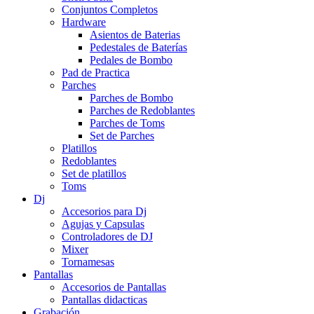
Conjuntos Completos
Hardware
Asientos de Baterias
Pedestales de Baterías
Pedales de Bombo
Pad de Practica
Parches
Parches de Bombo
Parches de Redoblantes
Parches de Toms
Set de Parches
Platillos
Redoblantes
Set de platillos
Toms
Dj
Accesorios para Dj
Agujas y Capsulas
Controladores de DJ
Mixer
Tornamesas
Pantallas
Accesorios de Pantallas
Pantallas didacticas
Grabación