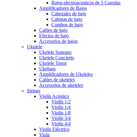
Bajos electroacusticos de 5 Cuerdas
Amplificadores de Bajos
Cabezales de bajo
Cabinas de bajo
Combos de bajo
Cables de bajo
Efectos de bajo
Accesorios de bajos
Ukulele
Ukelele Soprano
Ukelele Concierto
Ukelele Tenor
Ukebass
Amplificadores de Ukeleles
Cables de ukeleles
Accesorios de ukeleles
Strings
Violín Acústico
Violín 1/2
Violín 1/4
Violín 1/8
Violín 3/4
Violín 4/4
Violín Eléctrico
Viola