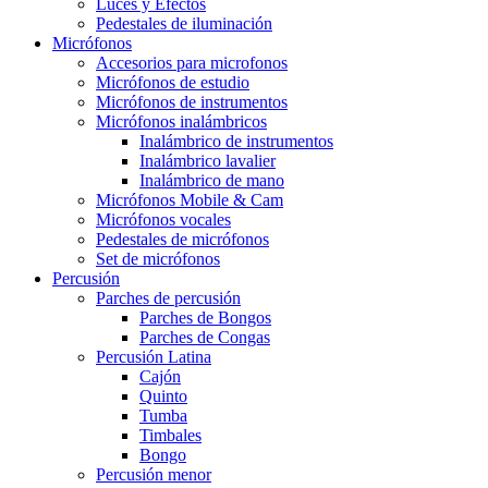
Luces y Efectos
Pedestales de iluminación
Micrófonos
Accesorios para microfonos
Micrófonos de estudio
Micrófonos de instrumentos
Micrófonos inalámbricos
Inalámbrico de instrumentos
Inalámbrico lavalier
Inalámbrico de mano
Micrófonos Mobile & Cam
Micrófonos vocales
Pedestales de micrófonos
Set de micrófonos
Percusión
Parches de percusión
Parches de Bongos
Parches de Congas
Percusión Latina
Cajón
Quinto
Tumba
Timbales
Bongo
Percusión menor