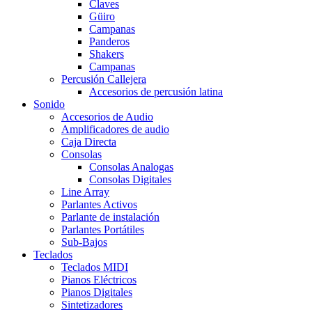
Claves
Güiro
Campanas
Panderos
Shakers
Campanas
Percusión Callejera
Accesorios de percusión latina
Sonido
Accesorios de Audio
Amplificadores de audio
Caja Directa
Consolas
Consolas Analogas
Consolas Digitales
Line Array
Parlantes Activos
Parlante de instalación
Parlantes Portátiles
Sub-Bajos
Teclados
Teclados MIDI
Pianos Eléctricos
Pianos Digitales
Sintetizadores