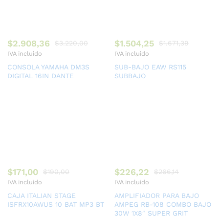
$
2.908,36
$
1.504,25
$
3.220,00
$
1.671,39
IVA incluido
IVA incluido
CONSOLA YAMAHA DM3S
SUB-BAJO EAW RS115
DIGITAL 16IN DANTE
SUBBAJO
$
171,00
$
226,22
$
190,00
$
266,14
IVA incluido
IVA incluido
CAJA ITALIAN STAGE
AMPLIFIADOR PARA BAJO
ISFRX10AWUS 10 BAT MP3 BT
AMPEG RB-108 COMBO BAJO
30W 1X8″ SUPER GRIT