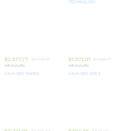
TECHNOLOGY
$
2.577,77
$
1.071,01
$
2.779,51
$
1.338,77
IVA incluido
IVA incluido
CAJA QSC KW153
CAJA QSC K10.2
$
2.371,05
$
704,65
$
2.785,88
$
829,00