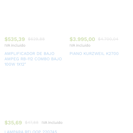
$
535,39
$
3.995,00
$
629,88
$
4.700,04
IVA incluido
IVA incluido
AMPLIFICADOR DE BAJO
PIANO KURZWEIL K2700
AMPEG RB-112 COMBO BAJO
100W 1X12″
$
35,69
$
47,88
IVA incluido
LAMPARA RELOOP 220745