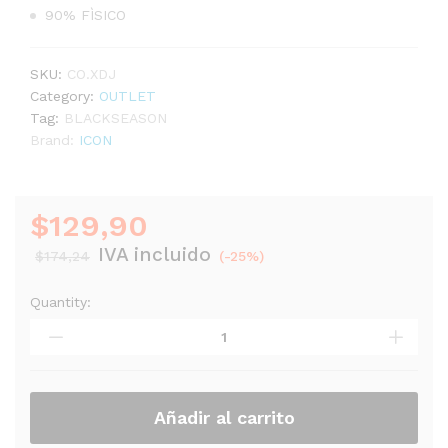
90% FÌSICO
SKU:
CO.XDJ
Category:
OUTLET
Tag:
BLACKSEASON
Brand:
ICON
$
129,90
IVA incluido
$
174,24
(-25%)
Quantity:
CONTROLADOR
PARA
DJ
ICON
XDJ
quantity
Añadir al carrito