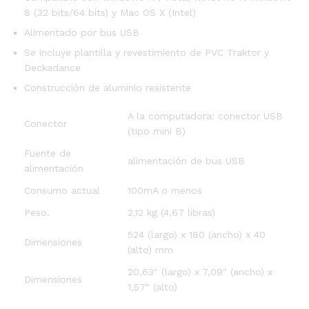
8 (32 bits/64 bits) y Mac OS X (Intel)
Alimentado por bus USB
Se incluye plantilla y revestimiento de PVC Traktor y
Deckadance
Construcción de aluminio resistente
A la computadora: conector USB
Conector
(tipo mini B)
Fuente de
alimentación de bus USB
alimentación
Consumo actual
100mA o menos
Peso.
2,12 kg (4,67 libras)
524 (largo) x 180 (ancho) x 40
Dimensiones
(alto) mm
20,63″ (largo) x 7,09″ (ancho) x
Dimensiones
1,57″ (alto)