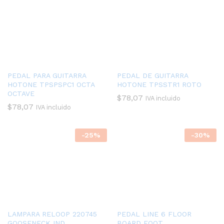
PEDAL PARA GUITARRA
PEDAL DE GUITARRA
HOTONE TPSPSPC1 OCTA
HOTONE TPSSTR1 ROTO
OCTAVE
$
78,07
IVA incluido
$
78,07
IVA incluido
-
25
%
-
30
%
LAMPARA RELOOP 220745
PEDAL LINE 6 FLOOR
GOOSENECK IND
BOARD FOOT