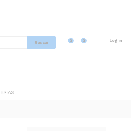
18,53
Añadir al carrito
IVA incluido
Log in
0
0
Buscar
ERIAS