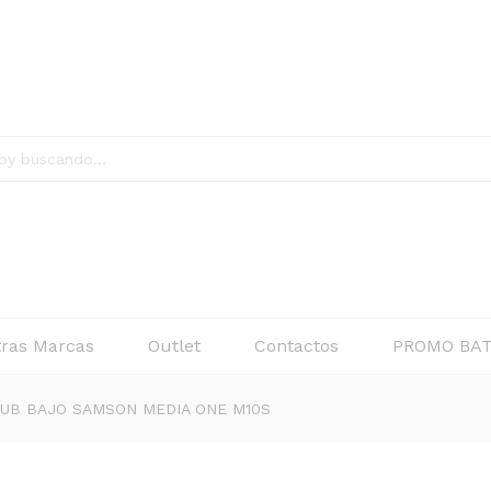
NE M10S
$
2
ras Marcas
Outlet
Contactos
PROMO BAT
UB BAJO SAMSON MEDIA ONE M10S