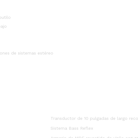
utilo
bajo
iones de sistemas estéreo
Transductor de 10 pulgadas de largo reco
Sistema Bass Reflex
Armario de MDF revestido de vinilo con rej