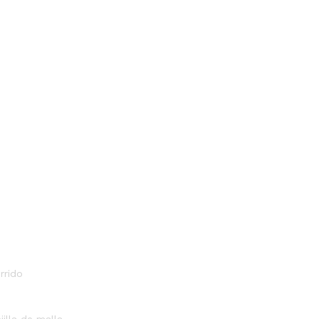
rrido
illa de malla.