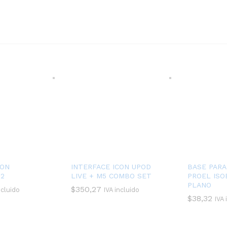
CON
INTERFACE ICON UPOD
BASE PARA
2
LIVE + M5 COMBO SET
PROEL IS
PLANO
$
350,27
ncluido
IVA incluido
$
38,32
IVA 