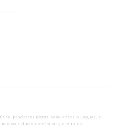
A
O
N
E
M
1
0
S
q
u
a
n
t
i
t
y
ica, produzcas pistas, veas videos o juegues, el
cualquier estudio doméstico y centro de