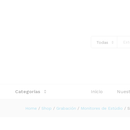
SUB BAJO SAMSON MEDIA O
Descripción
Todas
Categorías
Inicio
Nuest
Home
/
Shop
/
Grabación
/
Monitores de Estúdio
/
S