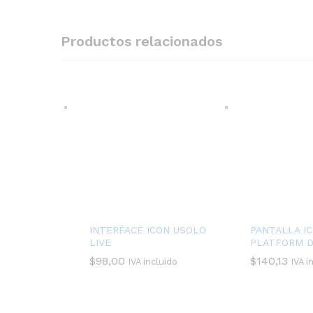
Productos relacionados
INTERFACE ICON USOLO
PANTALLA I
LIVE
PLATFORM D
$
98,00
$
140,13
IVA incluido
IVA i