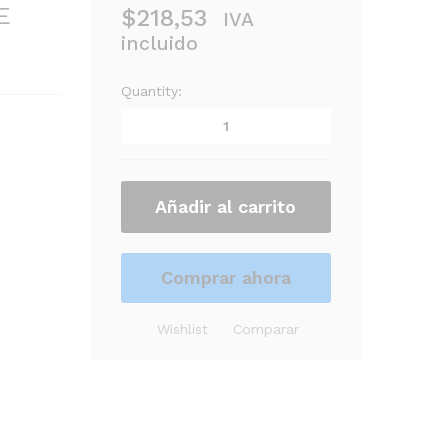
E
$
218,53
IVA
incluido
Quantity:
S
U
B
B
A
Añadir al carrito
J
O
S
A
Comprar ahora
M
S
Wishlist
Comparar
O
N
M
E
D
I