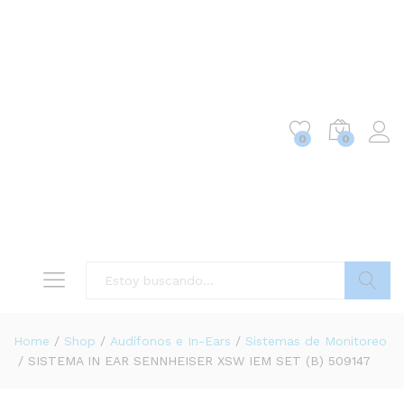
0
0
Buscar
Home
/
Shop
/
Audífonos e In-Ears
/
Sistemas de Monitoreo
/
SISTEMA IN EAR SENNHEISER XSW IEM SET (B) 509147