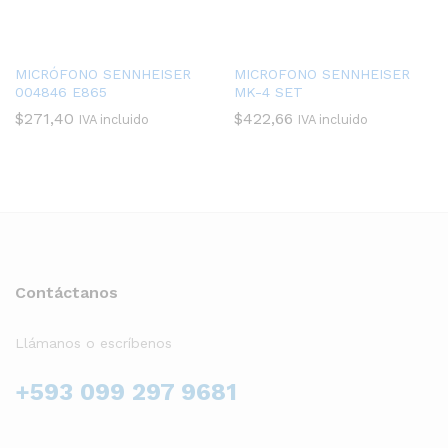
MICRÓFONO SENNHEISER
MICROFONO SENNHEISER
004846 E865
MK-4 SET
$
271,40
$
422,66
IVA incluido
IVA incluido
Contáctanos
Llámanos o escríbenos
+593 099 297 9681