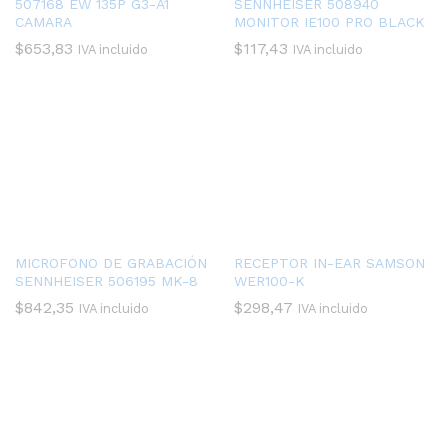
507168 EW 135P G3-A1
SENNHEISER 508940
CAMARA
MONITOR IE100 PRO BLACK
$
653,83
$
117,43
IVA incluido
IVA incluido
MICROFONO DE GRABACIÓN
RECEPTOR IN-EAR SAMSON
SENNHEISER 506195 MK-8
WER100-K
$
842,35
$
298,47
IVA incluido
IVA incluido