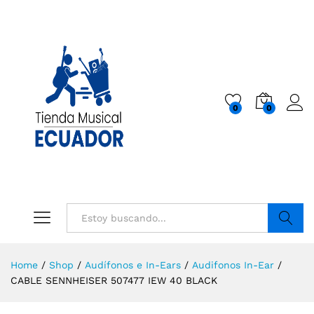
0
0
Buscar
Home
/
Shop
/
Audífonos e In-Ears
/
Audifonos In-Ear
/
CABLE SENNHEISER 507477 IEW 40 BLACK