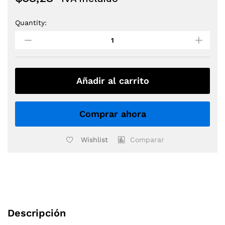
Quantity:
CABLE
SENNHEISER
507477
IEW
40
BLACK
Añadir al carrito
quantity
Comprar ahora
Wishlist
Comparar
Descripción