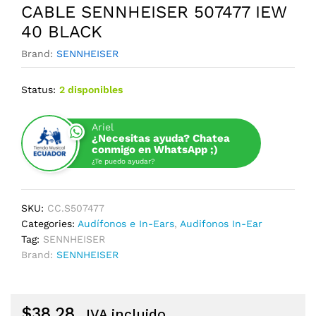
CABLE SENNHEISER 507477 IEW
40 BLACK
Brand:
SENNHEISER
Status:
2 disponibles
Ariel
¿Necesitas ayuda? Chatea
conmigo en WhatsApp ;)
¿Te puedo ayudar?
SKU:
CC.S507477
Categories:
Audífonos e In-Ears
,
Audifonos In-Ear
Tag:
SENNHEISER
Brand:
SENNHEISER
$
38,28
IVA incluido