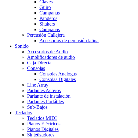
Claves
Güiro
Campanas
Panderos
Shakers
Campanas
Percusión Callejera
Accesorios de percusión latina
Sonido
Accesorios de Audio
Amplificadores de audio
Caja Directa
Consolas
Consolas Analogas
Consolas Digitales
Line Array
Parlantes Activos
Parlante de instalación
Parlantes Portátiles
Sub-Bajos
Teclados
Teclados MIDI
Pianos Eléctricos
Pianos Digitales
Sintetizadores