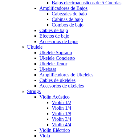
Bajos electroacusticos de 5 Cuerdas
Amplificadores de Bajos
Cabezales de bajo
Cabinas de bajo
Combos de bajo
Cables de bajo
Efectos de bajo
Accesorios de bajos
Ukulele
Ukelele Soprano
Ukelele Concierto
Ukelele Tenor
Ukebass
Amplificadores de Ukeleles
Cables de ukeleles
Accesorios de ukeleles
Strings
Violín Acústico
Violín 1/2
Violín 1/4
Violín 1/8
Violín 3/4
Violín 4/4
Violín Eléctrico
Viola