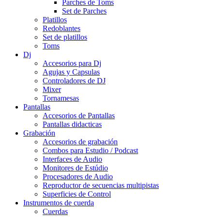
Parches de Toms
Set de Parches
Platillos
Redoblantes
Set de platillos
Toms
Dj
Accesorios para Dj
Agujas y Capsulas
Controladores de DJ
Mixer
Tornamesas
Pantallas
Accesorios de Pantallas
Pantallas didacticas
Grabación
Accesorios de grabación
Combos para Estudio / Podcast
Interfaces de Audio
Monitores de Estúdio
Procesadores de Audio
Reproductor de secuencias multipistas
Superficies de Control
Instrumentos de cuerda
Cuerdas