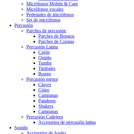
Micrófonos Mobile & Cam
Micrófonos vocales
Pedestales de micrófonos
Set de micrófonos
Percusión
Parches de percusión
Parches de Bongos
Parches de Congas
Percusión Latina
Cajón
Quinto
Tumba
Timbales
Bongo
Percusión menor
Claves
Güiro
Campanas
Panderos
Shakers
Campanas
Percusión Callejera
Accesorios de percusión latina
Sonido
Accesorios de Audio