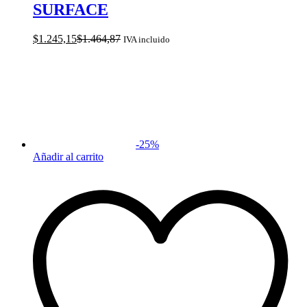
SURFACE
$
1.245,15
$
1.464,87
IVA incluido
-
25
%
Añadir al carrito