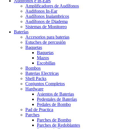
Audífonos e In-Ears
Amplificadores de Audífonos
Audifonos In-Ear
Audífonos Inalambricos
Audífonos de Diadema
Sistemas de Monitoreo
Baterías
Accesorios para baterias
Estuches de percusión
Baquetas
Baquetas
Mazos
Escobillas
Bombos
Baterias Electricas
Shell Packs
Conjuntos Completos
Hardware
Asientos de Baterias
Pedestales de Baterías
Pedales de Bombo
Pad de Practica
Parches
Parches de Bombo
Parches de Redoblantes