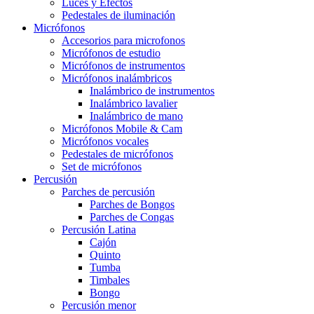
Luces y Efectos
Pedestales de iluminación
Micrófonos
Accesorios para microfonos
Micrófonos de estudio
Micrófonos de instrumentos
Micrófonos inalámbricos
Inalámbrico de instrumentos
Inalámbrico lavalier
Inalámbrico de mano
Micrófonos Mobile & Cam
Micrófonos vocales
Pedestales de micrófonos
Set de micrófonos
Percusión
Parches de percusión
Parches de Bongos
Parches de Congas
Percusión Latina
Cajón
Quinto
Tumba
Timbales
Bongo
Percusión menor