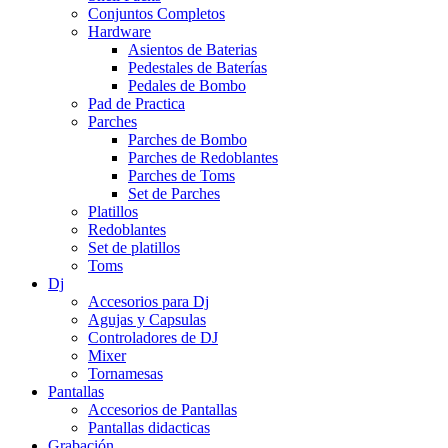
Conjuntos Completos
Hardware
Asientos de Baterias
Pedestales de Baterías
Pedales de Bombo
Pad de Practica
Parches
Parches de Bombo
Parches de Redoblantes
Parches de Toms
Set de Parches
Platillos
Redoblantes
Set de platillos
Toms
Dj
Accesorios para Dj
Agujas y Capsulas
Controladores de DJ
Mixer
Tornamesas
Pantallas
Accesorios de Pantallas
Pantallas didacticas
Grabación