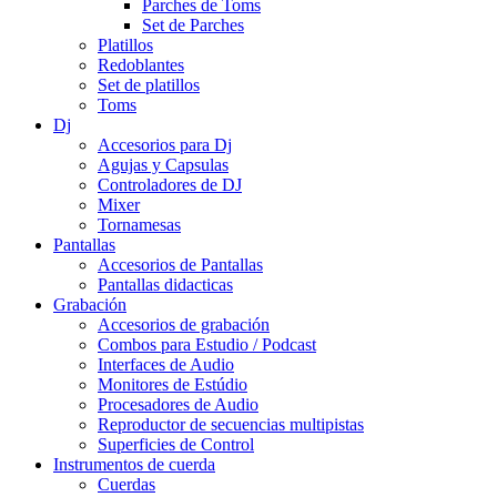
Parches de Toms
Set de Parches
Platillos
Redoblantes
Set de platillos
Toms
Dj
Accesorios para Dj
Agujas y Capsulas
Controladores de DJ
Mixer
Tornamesas
Pantallas
Accesorios de Pantallas
Pantallas didacticas
Grabación
Accesorios de grabación
Combos para Estudio / Podcast
Interfaces de Audio
Monitores de Estúdio
Procesadores de Audio
Reproductor de secuencias multipistas
Superficies de Control
Instrumentos de cuerda
Cuerdas