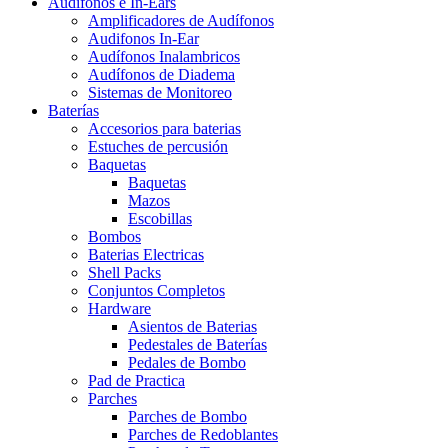
Audífonos e In-Ears
Amplificadores de Audífonos
Audifonos In-Ear
Audífonos Inalambricos
Audífonos de Diadema
Sistemas de Monitoreo
Baterías
Accesorios para baterias
Estuches de percusión
Baquetas
Baquetas
Mazos
Escobillas
Bombos
Baterias Electricas
Shell Packs
Conjuntos Completos
Hardware
Asientos de Baterias
Pedestales de Baterías
Pedales de Bombo
Pad de Practica
Parches
Parches de Bombo
Parches de Redoblantes