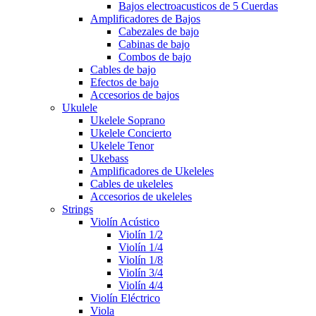
Bajos electroacusticos de 5 Cuerdas
Amplificadores de Bajos
Cabezales de bajo
Cabinas de bajo
Combos de bajo
Cables de bajo
Efectos de bajo
Accesorios de bajos
Ukulele
Ukelele Soprano
Ukelele Concierto
Ukelele Tenor
Ukebass
Amplificadores de Ukeleles
Cables de ukeleles
Accesorios de ukeleles
Strings
Violín Acústico
Violín 1/2
Violín 1/4
Violín 1/8
Violín 3/4
Violín 4/4
Violín Eléctrico
Viola