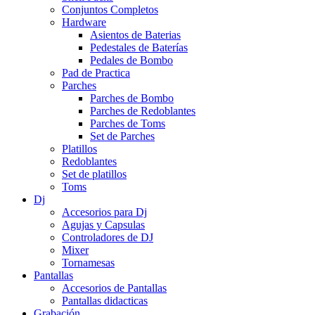
Conjuntos Completos
Hardware
Asientos de Baterias
Pedestales de Baterías
Pedales de Bombo
Pad de Practica
Parches
Parches de Bombo
Parches de Redoblantes
Parches de Toms
Set de Parches
Platillos
Redoblantes
Set de platillos
Toms
Dj
Accesorios para Dj
Agujas y Capsulas
Controladores de DJ
Mixer
Tornamesas
Pantallas
Accesorios de Pantallas
Pantallas didacticas
Grabación