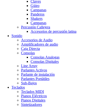
Claves
Güiro
Campanas
Panderos
Shakers
Campanas
Percusión Callejera
Accesorios de percusión latina
Sonido
Accesorios de Audio
Amplificadores de audio
Caja Directa
Consolas
Consolas Analogas
Consolas Digitales
Line Array
Parlantes Activos
Parlante de instalación
Parlantes Portátiles
Sub-Bajos
Teclados
Teclados MIDI
Pianos Eléctricos
Pianos Digitales
Sintetizadores