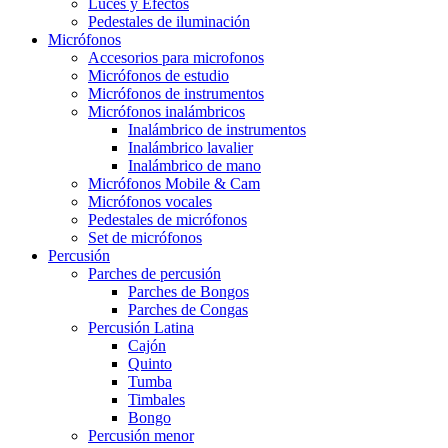
Luces y Efectos
Pedestales de iluminación
Micrófonos
Accesorios para microfonos
Micrófonos de estudio
Micrófonos de instrumentos
Micrófonos inalámbricos
Inalámbrico de instrumentos
Inalámbrico lavalier
Inalámbrico de mano
Micrófonos Mobile & Cam
Micrófonos vocales
Pedestales de micrófonos
Set de micrófonos
Percusión
Parches de percusión
Parches de Bongos
Parches de Congas
Percusión Latina
Cajón
Quinto
Tumba
Timbales
Bongo
Percusión menor