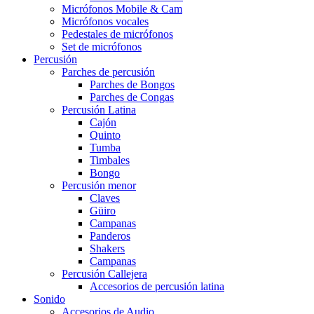
Micrófonos Mobile & Cam
Micrófonos vocales
Pedestales de micrófonos
Set de micrófonos
Percusión
Parches de percusión
Parches de Bongos
Parches de Congas
Percusión Latina
Cajón
Quinto
Tumba
Timbales
Bongo
Percusión menor
Claves
Güiro
Campanas
Panderos
Shakers
Campanas
Percusión Callejera
Accesorios de percusión latina
Sonido
Accesorios de Audio