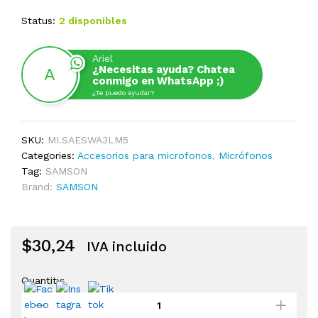
Status:
2 disponibles
Ariel
¿Necesitas ayuda? Chatea
conmigo en WhatsApp ;)
¿Te puedo ayudar?
SKU:
MI.SAESWA3LM5
Categories:
Accesorios para microfonos
,
Micrófonos
Tag:
SAMSON
Brand:
SAMSON
$
30,24
IVA incluido
Quantity:
MICROFONO
SAMSON
LM5