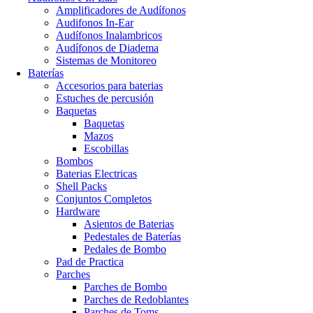
Amplificadores de Audífonos
Audifonos In-Ear
Audífonos Inalambricos
Audífonos de Diadema
Sistemas de Monitoreo
Baterías
Accesorios para baterias
Estuches de percusión
Baquetas
Baquetas
Mazos
Escobillas
Bombos
Baterias Electricas
Shell Packs
Conjuntos Completos
Hardware
Asientos de Baterias
Pedestales de Baterías
Pedales de Bombo
Pad de Practica
Parches
Parches de Bombo
Parches de Redoblantes
Parches de Toms