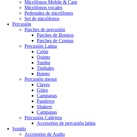
Micrófonos Mobile & Cam
Micrófonos vocales
Pedestales de micrófonos
Set de micrófonos
Percusión
Parches de percusión
Parches de Bongos
Parches de Congas
Percusión Latina
Cajón
Quinto
Tumba
Timbales
Bongo
Percusión menor
Claves
Güiro
Campanas
Panderos
Shakers
Campanas
Percusión Callejera
Accesorios de percusión latina
Sonido
Accesorios de Audio