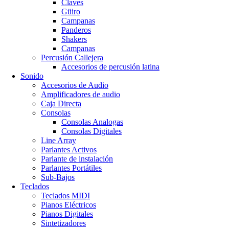
Claves
Güiro
Campanas
Panderos
Shakers
Campanas
Percusión Callejera
Accesorios de percusión latina
Sonido
Accesorios de Audio
Amplificadores de audio
Caja Directa
Consolas
Consolas Analogas
Consolas Digitales
Line Array
Parlantes Activos
Parlante de instalación
Parlantes Portátiles
Sub-Bajos
Teclados
Teclados MIDI
Pianos Eléctricos
Pianos Digitales
Sintetizadores