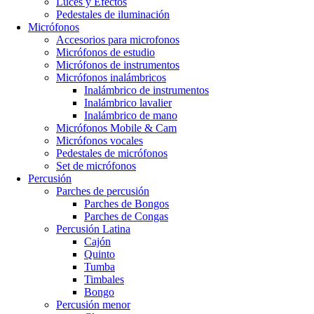
Luces y Efectos
Pedestales de iluminación
Micrófonos
Accesorios para microfonos
Micrófonos de estudio
Micrófonos de instrumentos
Micrófonos inalámbricos
Inalámbrico de instrumentos
Inalámbrico lavalier
Inalámbrico de mano
Micrófonos Mobile & Cam
Micrófonos vocales
Pedestales de micrófonos
Set de micrófonos
Percusión
Parches de percusión
Parches de Bongos
Parches de Congas
Percusión Latina
Cajón
Quinto
Tumba
Timbales
Bongo
Percusión menor