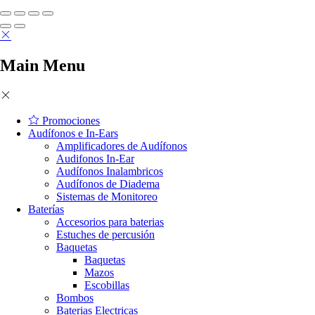
Main Menu
Promociones
Audífonos e In-Ears
Amplificadores de Audífonos
Audifonos In-Ear
Audífonos Inalambricos
Audífonos de Diadema
Sistemas de Monitoreo
Baterías
Accesorios para baterias
Estuches de percusión
Baquetas
Baquetas
Mazos
Escobillas
Bombos
Baterias Electricas