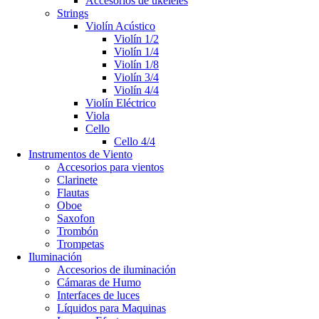
Accesorios de ukeleles
Strings
Violín Acústico
Violín 1/2
Violín 1/4
Violín 1/8
Violín 3/4
Violín 4/4
Violín Eléctrico
Viola
Cello
Cello 4/4
Instrumentos de Viento
Accesorios para vientos
Clarinete
Flautas
Oboe
Saxofon
Trombón
Trompetas
Iluminación
Accesorios de iluminación
Cámaras de Humo
Interfaces de luces
Líquidos para Maquinas