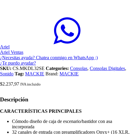
Ariel
Ariel Ventas
¿Necesitas ayuda? Chatea conmigo en WhatsApp ;)
¿Te puedo ayudar?
SKU:
CS.MKDL32SE
Categories:
Consolas
,
Consolas Digitales
,
Sonido
Tag:
MACKIE
Brand:
MACKIE
$
2.237,97
IVA incluido
Descripción
CARACTERÍSTICAS PRINCIPALES
Cómodo diseño de caja de escenario/bastidor con asa
incorporada
32 canales de entrada con preamplificadores Onyx+ (16 XLR,