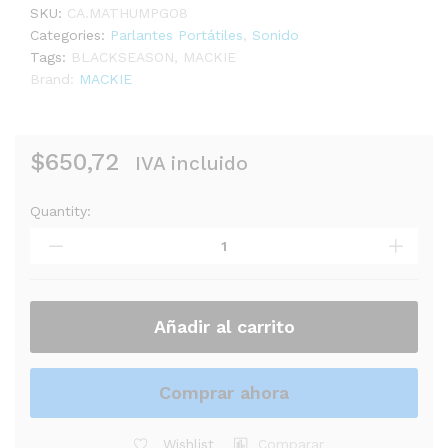
SKU:
CA.MATHUMPGO8
Categories:
Parlantes Portátiles
,
Sonido
Tags:
BLACKSEASON
,
MACKIE
Brand:
MACKIE
$
650,72
IVA incluido
Quantity:
CAJA
MACKIE
THUMP
GO
8"
PORTATIL
Añadir al carrito
quantity
Comprar ahora
Wishlist
Comparar