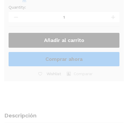
Quantity:
AUDIFONO
SENNHEISER
HD
200
STEREO
507182
Añadir al carrito
quantity
Comprar ahora
Wishlist
Comparar
Descripción