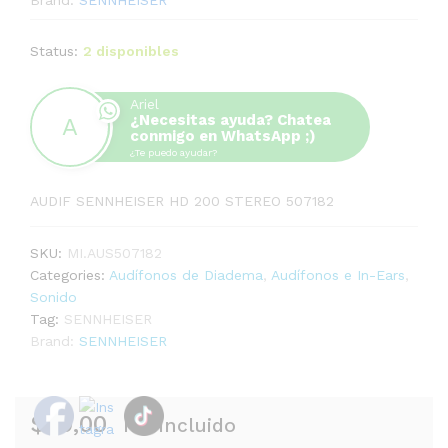
Brand:
SENNHEISER
Status:
2 disponibles
Ariel
¿Necesitas ayuda? Chatea
conmigo en WhatsApp ;)
¿Te puedo ayudar?
AUDIF SENNHEISER HD 200 STEREO 507182
SKU:
MI.AUS507182
Categories:
Audífonos de Diadema
,
Audífonos e In-Ears
,
Sonido
Tag:
SENNHEISER
Brand:
SENNHEISER
$
89,00
IVA incluido