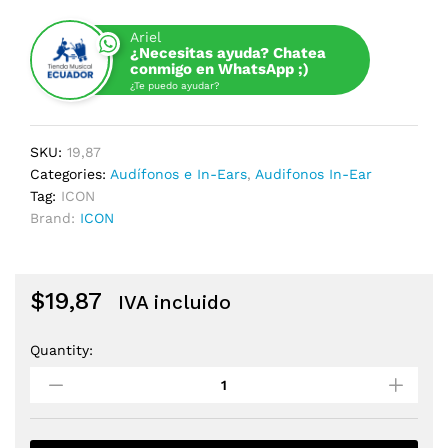
Ariel
¿Necesitas ayuda? Chatea
conmigo en WhatsApp ;)
¿Te puedo ayudar?
SKU:
19,87
Categories:
Audífonos e In-Ears
,
Audifonos In-Ear
Tag:
ICON
Brand:
ICON
$
19,87
IVA incluido
Quantity:
AUDIFONO
IN
EAR
ICON
ELEMENT