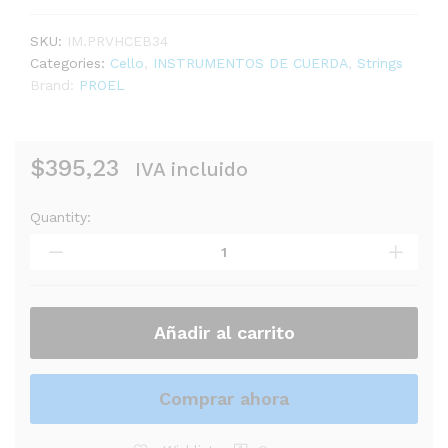
SKU:
IM.PRVHCEB34
Categories:
Cello
,
INSTRUMENTOS DE CUERDA
,
Strings
Brand:
PROEL
$
395,23
IVA incluido
Quantity:
VIOLONCELLO
VHIENNA
MEISTER
VH
CEB34
Natural
Añadir al carrito
PROEL
quantity
Comprar ahora