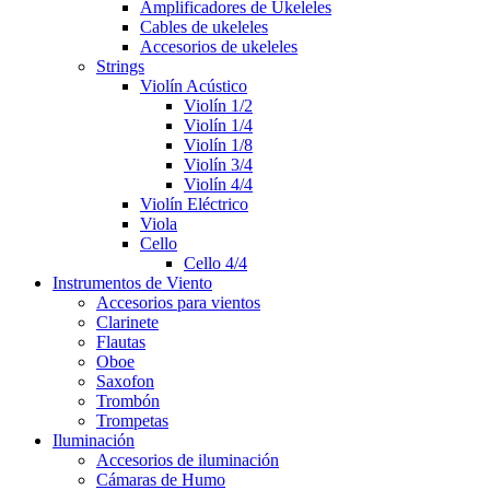
Amplificadores de Ukeleles
Cables de ukeleles
Accesorios de ukeleles
Strings
Violín Acústico
Violín 1/2
Violín 1/4
Violín 1/8
Violín 3/4
Violín 4/4
Violín Eléctrico
Viola
Cello
Cello 4/4
Instrumentos de Viento
Accesorios para vientos
Clarinete
Flautas
Oboe
Saxofon
Trombón
Trompetas
Iluminación
Accesorios de iluminación
Cámaras de Humo