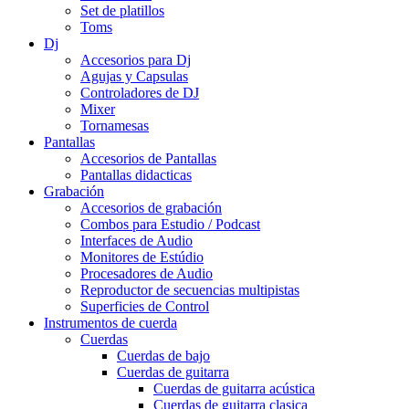
Set de platillos
Toms
Dj
Accesorios para Dj
Agujas y Capsulas
Controladores de DJ
Mixer
Tornamesas
Pantallas
Accesorios de Pantallas
Pantallas didacticas
Grabación
Accesorios de grabación
Combos para Estudio / Podcast
Interfaces de Audio
Monitores de Estúdio
Procesadores de Audio
Reproductor de secuencias multipistas
Superficies de Control
Instrumentos de cuerda
Cuerdas
Cuerdas de bajo
Cuerdas de guitarra
Cuerdas de guitarra acústica
Cuerdas de guitarra clasica