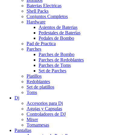
Bombos
Baterias Electricas
Shell Packs
Conjuntos Completos
Hardware
Asientos de Baterias
Pedestales de Baterías
Pedales de Bombo
Pad de Practica
Parches
Parches de Bombo
Parches de Redoblantes
Parches de Toms
Set de Parches
Platillos
Redoblantes
Set de platillos
Toms
Dj
Accesorios para Dj
Agujas y Capsulas
Controladores de DJ
Mixer
Tornamesas
Pantallas