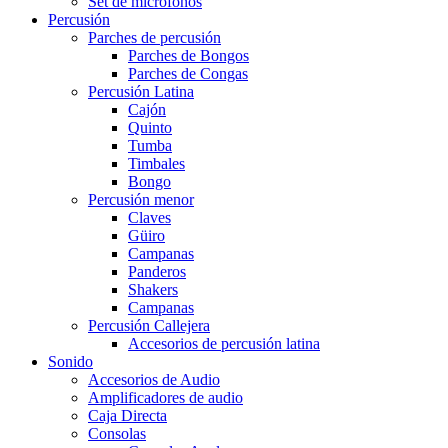
Set de micrófonos
Percusión
Parches de percusión
Parches de Bongos
Parches de Congas
Percusión Latina
Cajón
Quinto
Tumba
Timbales
Bongo
Percusión menor
Claves
Güiro
Campanas
Panderos
Shakers
Campanas
Percusión Callejera
Accesorios de percusión latina
Sonido
Accesorios de Audio
Amplificadores de audio
Caja Directa
Consolas