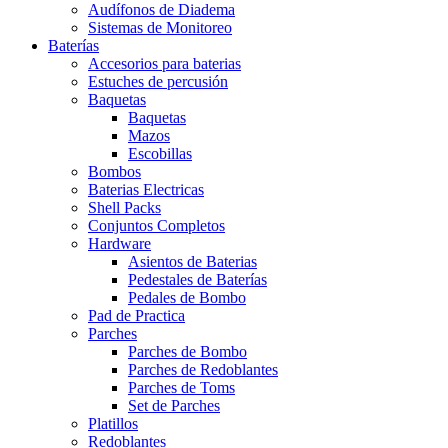
Audífonos de Diadema
Sistemas de Monitoreo
Baterías
Accesorios para baterias
Estuches de percusión
Baquetas
Baquetas
Mazos
Escobillas
Bombos
Baterias Electricas
Shell Packs
Conjuntos Completos
Hardware
Asientos de Baterias
Pedestales de Baterías
Pedales de Bombo
Pad de Practica
Parches
Parches de Bombo
Parches de Redoblantes
Parches de Toms
Set de Parches
Platillos
Redoblantes