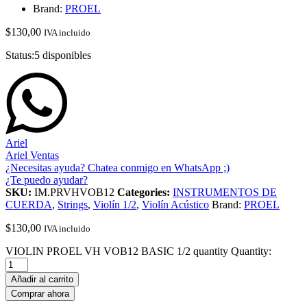
Brand:
PROEL
$
130,00
IVA incluido
Status:
5 disponibles
Ariel
Ariel Ventas
¿Necesitas ayuda? Chatea conmigo en WhatsApp ;)
¿Te puedo ayudar?
SKU:
IM.PRVHVOB12
Categories:
INSTRUMENTOS DE
CUERDA
,
Strings
,
Violín 1/2
,
Violín Acústico
Brand:
PROEL
$
130,00
IVA incluido
VIOLIN PROEL VH VOB12 BASIC 1/2 quantity
Quantity:
Añadir al carrito
Comprar ahora