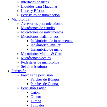
Interfaces de luces
Líquidos para Maquinas
Luces y Efectos
Pedestales de iluminación
Micrófonos
Accesorios para microfonos
Micrófonos de estudio
Micrófonos de instrumentos
Micrófonos inalámbricos
Inalámbrico de instrumentos
Inalámbrico lavalier
Inalámbrico de mano
Micrófonos Mobile & Cam
Micrófonos vocales
Pedestales de micrófonos
Set de micrófonos
Percusión
Parches de percusión
Parches de Bongos
Parches de Congas
Percusión Latina
Cajón
Quinto
Tumba
Timbales