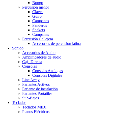
Bongo
Percusión menor
Claves
Güiro
Campanas
Panderos
Shakers
Campanas
Percusión Callejera
Accesorios de percusión latina
Sonido
Accesorios de Audio
Amplificadores de audio
Caja Directa
Consolas
Consolas Analogas
Consolas Digitales
Line Array
Parlantes Activos
Parlante de instalación
Parlantes Portátiles
Sub-Bajos
Teclados
Teclados MIDI
Pianos Eléctricos