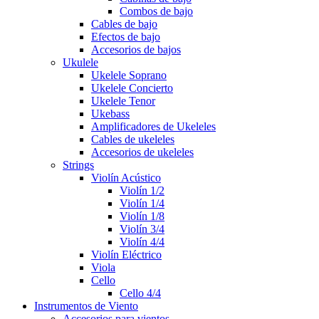
Combos de bajo
Cables de bajo
Efectos de bajo
Accesorios de bajos
Ukulele
Ukelele Soprano
Ukelele Concierto
Ukelele Tenor
Ukebass
Amplificadores de Ukeleles
Cables de ukeleles
Accesorios de ukeleles
Strings
Violín Acústico
Violín 1/2
Violín 1/4
Violín 1/8
Violín 3/4
Violín 4/4
Violín Eléctrico
Viola
Cello
Cello 4/4
Instrumentos de Viento
Accesorios para vientos