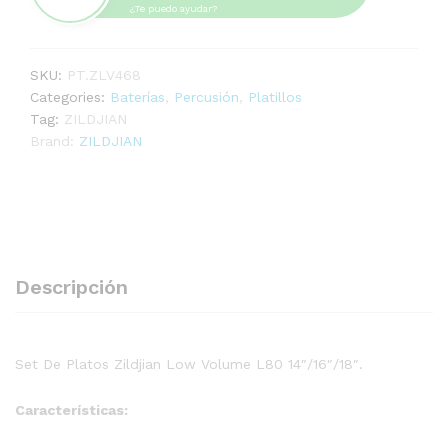
¿Te puedo ayudar?
SKU:
PT.ZLV468
Categories:
Baterías
,
Percusión
,
Platillos
Tag:
ZILDJIAN
Brand:
ZILDJIAN
Descripción
Set De Platos Zildjian Low Volume L80 14″/16″/18″.
Características: