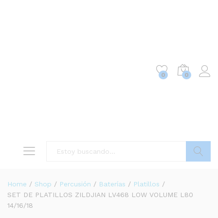
0
0
Buscar
Home
/
Shop
/
Percusión
/
Baterías
/
Platillos
/
SET DE PLATILLOS ZILDJIAN LV468 LOW VOLUME L80
14/16/18