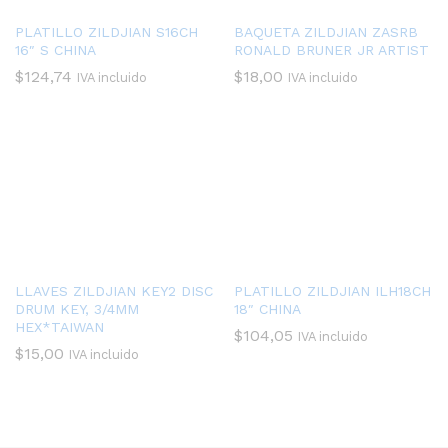
PLATILLO ZILDJIAN S16CH
BAQUETA ZILDJIAN ZASRB
16″ S CHINA
RONALD BRUNER JR ARTIST
$
124,74
$
18,00
IVA incluido
IVA incluido
LLAVES ZILDJIAN KEY2 DISC
PLATILLO ZILDJIAN ILH18CH
DRUM KEY, 3/4MM
18″ CHINA
HEX*TAIWAN
$
104,05
IVA incluido
$
15,00
IVA incluido