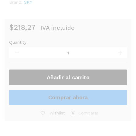
Brand:
SKY
$
218,27
IVA incluido
Quantity:
POTENCIA
SKY
PA-
60UB
quantity
Añadir al carrito
Comprar ahora
Wishlist
Comparar