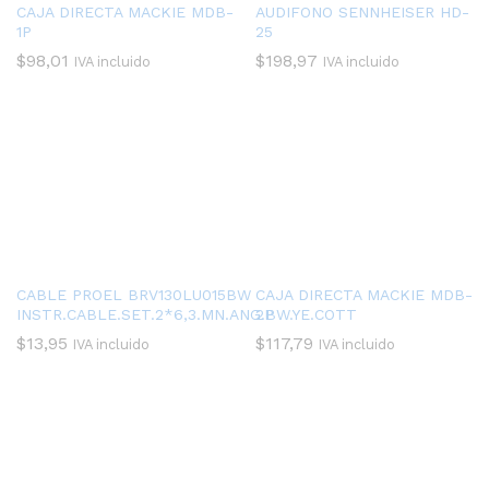
CAJA DIRECTA MACKIE MDB-
AUDIFONO SENNHEISER HD-
1P
25
$
98,01
$
198,97
IVA incluido
IVA incluido
CABLE PROEL BRV130LU015BW
CAJA DIRECTA MACKIE MDB-
INSTR.CABLE.SET.2*6,3.MN.ANG.BW.YE.COTT
2P
$
13,95
$
117,79
IVA incluido
IVA incluido