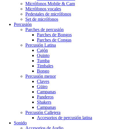
Micrófonos Mobile & Cam
Micrófonos vocales
Pedestales de micrófonos
Set de micrófonos
Percusión
Parches de percusión
Parches de Bongos
Parches de Congas
Percusión Latina
Cajón
Quinto
Tumba
Timbales
Bongo
Percusión menor
Claves
Güiro
Campanas
Panderos
Shakers
Campanas
Percusión Callejera
Accesorios de percusión latina
Sonido
Accesorios de Audio