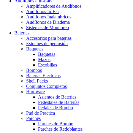
Audífonos e In-Ears
Amplificadores de Audífonos
Audifonos In-Ear
Audífonos Inalambricos
Audífonos de Diadema
Sistemas de Monitoreo
Baterías
Accesorios para baterias
Estuches de percusión
Baquetas
Baquetas
Mazos
Escobillas
Bombos
Baterias Electricas
Shell Packs
Conjuntos Completos
Hardware
Asientos de Baterias
Pedestales de Baterías
Pedales de Bombo
Pad de Practica
Parches
Parches de Bombo
Parches de Redoblantes