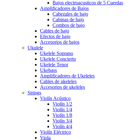
Bajos electroacusticos de 5 Cuerdas
Amplificadores de Bajos
Cabezales de bajo
Cabinas de bajo
Combos de bajo
Cables de bajo
Efectos de bajo
Accesorios de bajos
Ukulele
Ukelele Soprano
Ukelele Concierto
Ukelele Tenor
Ukebass
Amplificadores de Ukeleles
Cables de ukeleles
Accesorios de ukeleles
Strings
Violín Acústico
Violín 1/2
Violín 1/4
Violín 1/8
Violín 3/4
Violín 4/4
Violín Eléctrico
Viola