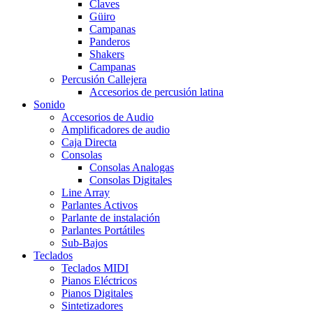
Claves
Güiro
Campanas
Panderos
Shakers
Campanas
Percusión Callejera
Accesorios de percusión latina
Sonido
Accesorios de Audio
Amplificadores de audio
Caja Directa
Consolas
Consolas Analogas
Consolas Digitales
Line Array
Parlantes Activos
Parlante de instalación
Parlantes Portátiles
Sub-Bajos
Teclados
Teclados MIDI
Pianos Eléctricos
Pianos Digitales
Sintetizadores