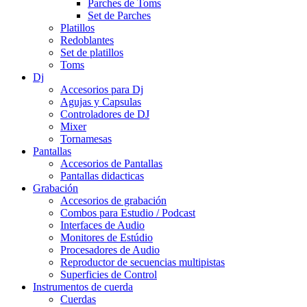
Parches de Toms
Set de Parches
Platillos
Redoblantes
Set de platillos
Toms
Dj
Accesorios para Dj
Agujas y Capsulas
Controladores de DJ
Mixer
Tornamesas
Pantallas
Accesorios de Pantallas
Pantallas didacticas
Grabación
Accesorios de grabación
Combos para Estudio / Podcast
Interfaces de Audio
Monitores de Estúdio
Procesadores de Audio
Reproductor de secuencias multipistas
Superficies de Control
Instrumentos de cuerda
Cuerdas