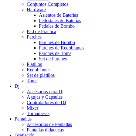
Conjuntos Completos
Hardware
Asientos de Baterias
Pedestales de Baterías
Pedales de Bombo
Pad de Practica
Parches
Parches de Bombo
Parches de Redoblantes
Parches de Toms
Set de Parches
Platillos
Redoblantes
Set de platillos
Toms
Dj
Accesorios para Dj
Agujas y Capsulas
Controladores de DJ
Mixer
Tornamesas
Pantallas
Accesorios de Pantallas
Pantallas didacticas
Grabación