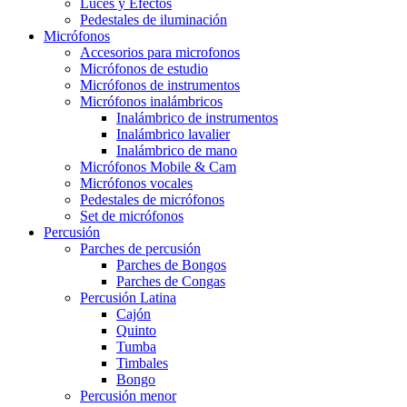
Luces y Efectos
Pedestales de iluminación
Micrófonos
Accesorios para microfonos
Micrófonos de estudio
Micrófonos de instrumentos
Micrófonos inalámbricos
Inalámbrico de instrumentos
Inalámbrico lavalier
Inalámbrico de mano
Micrófonos Mobile & Cam
Micrófonos vocales
Pedestales de micrófonos
Set de micrófonos
Percusión
Parches de percusión
Parches de Bongos
Parches de Congas
Percusión Latina
Cajón
Quinto
Tumba
Timbales
Bongo
Percusión menor