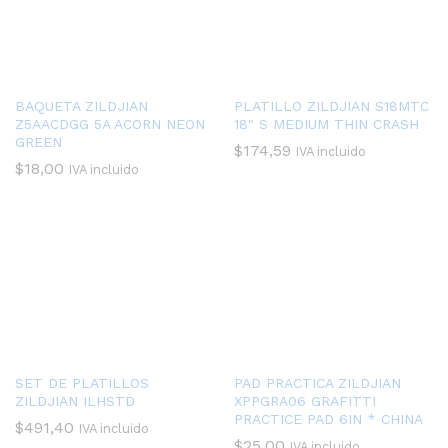
BAQUETA ZILDJIAN
PLATILLO ZILDJIAN S18MTC
Z5AACDGG 5A ACORN NEON
18″ S MEDIUM THIN CRASH
GREEN
$
174,59
IVA incluido
$
18,00
IVA incluido
SET DE PLATILLOS
PAD PRACTICA ZILDJIAN
ZILDJIAN ILHSTD
XPPGRA06 GRAFITTI
PRACTICE PAD 6IN * CHINA
$
491,40
IVA incluido
$
25,00
IVA incluido