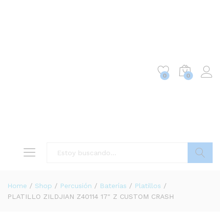
0
0
Buscar
Home
/
Shop
/
Percusión
/
Baterías
/
Platillos
/
PLATILLO ZILDJIAN Z40114 17″ Z CUSTOM CRASH