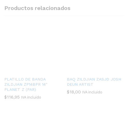
Productos relacionados
PLATILLO DE BANDA
BAQ ZILDJIAN ZASJD JOSH
ZILDJIAN ZP14BPR 14″
DEUN ARTIST
PLANET Z (PAR)
$
18,00
IVA incluido
$
116,95
IVA incluido