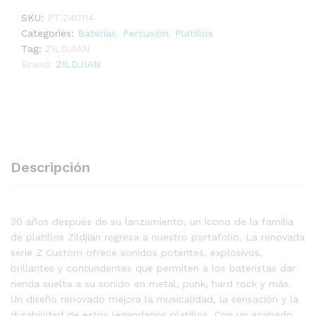
SKU:
PT.Z40114
Categories:
Baterías
,
Percusión
,
Platillos
Tag:
ZILDJIAN
Brand:
ZILDJIAN
Descripción
30 años después de su lanzamiento, un ícono de la familia
de platillos Zildjian regresa a nuestro portafolio. La renovada
serie Z Custom ofrece sonidos potentes, explosivos,
brillantes y contundentes que permiten a los bateristas dar
rienda suelta a su sonido en metal, punk, hard rock y más.
Un diseño renovado mejora la musicalidad, la sensación y la
durabilidad de estos legendarios platillos. Con un acabado