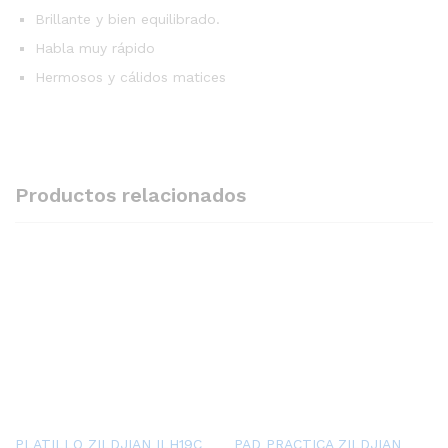
Brillante y bien equilibrado.
Habla muy rápido
Hermosos y cálidos matices
Productos relacionados
PLATILLO ZILDJIAN ILH19C
PAD PRACTICA ZILDJIAN