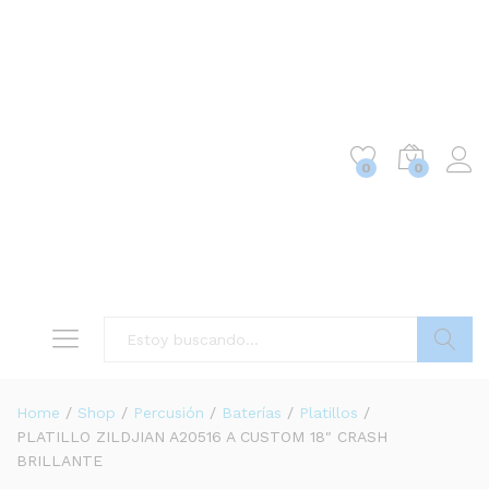
0
0
Buscar
Home
/
Shop
/
Percusión
/
Baterías
/
Platillos
/
PLATILLO ZILDJIAN A20516 A CUSTOM 18″ CRASH
BRILLANTE