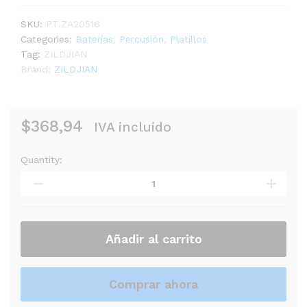
SKU:
PT.ZA20516
Categories:
Baterías
,
Percusión
,
Platillos
Tag:
ZILDJIAN
Brand:
ZILDJIAN
$
368,94
IVA incluido
Quantity:
PLATILLO
ZILDJIAN
A20516
A
CUSTOM
18"
Añadir al carrito
CRASH
BRILLANTE
quantity
Comprar ahora