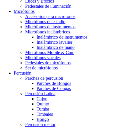
Luces y Efectos
Pedestales de iluminación
Micrófonos
Accesorios para microfonos
Micrófonos de estudio
Micrófonos de instrumentos
Micrófonos inalámbricos
Inalámbrico de instrumentos
Inalámbrico lavalier
Inalámbrico de mano
Micrófonos Mobile & Cam
Micrófonos vocales
Pedestales de micrófonos
Set de micrófonos
Percusión
Parches de percusión
Parches de Bongos
Parches de Congas
Percusión Latina
Cajón
Quinto
Tumba
Timbales
Bongo
Percusión menor