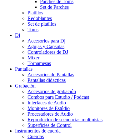
Parches de Toms
Set de Parches
Platillos
Redoblantes
Set de platillos
Toms
Dj
Accesorios para Dj
Agujas y Capsulas
Controladores de DJ
Mixer
Tornamesas
Pantallas
Accesorios de Pantallas
Pantallas didacticas
Grabación
Accesorios de grabación
Combos para Estudio / Podcast
Interfaces de Audio
Monitores de Estúdio
Procesadores de Audio
Reproductor de secuencias multipistas
Superficies de Control
Instrumentos de cuerda
Cuerdas