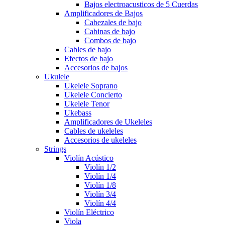
Bajos electroacusticos de 5 Cuerdas
Amplificadores de Bajos
Cabezales de bajo
Cabinas de bajo
Combos de bajo
Cables de bajo
Efectos de bajo
Accesorios de bajos
Ukulele
Ukelele Soprano
Ukelele Concierto
Ukelele Tenor
Ukebass
Amplificadores de Ukeleles
Cables de ukeleles
Accesorios de ukeleles
Strings
Violín Acústico
Violín 1/2
Violín 1/4
Violín 1/8
Violín 3/4
Violín 4/4
Violín Eléctrico
Viola