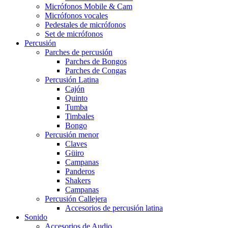
Micrófonos Mobile & Cam
Micrófonos vocales
Pedestales de micrófonos
Set de micrófonos
Percusión
Parches de percusión
Parches de Bongos
Parches de Congas
Percusión Latina
Cajón
Quinto
Tumba
Timbales
Bongo
Percusión menor
Claves
Güiro
Campanas
Panderos
Shakers
Campanas
Percusión Callejera
Accesorios de percusión latina
Sonido
Accesorios de Audio