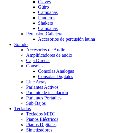
Claves
Güiro
Campanas
Panderos
Shakers
Campanas
Percusión Callejera
Accesorios de percusión latina
Sonido
Accesorios de Audio
Amplificadores de audio
Caja Directa
Consolas
Consolas Analogas
Consolas Digitales
Line Array
Parlantes Activos
Parlante de instalación
Parlantes Portátiles
Sub-Bajos
Teclados
Teclados MIDI
Pianos Eléctricos
Pianos Digitales
Sintetizadores