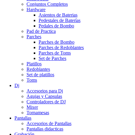
Conjuntos Completos
Hardware
Asientos de Baterias
Pedestales de Baterías
Pedales de Bombo
Pad de Practica
Parches
Parches de Bombo
Parches de Redoblantes
Parches de Toms
Set de Parches
Platillos
Redoblantes
Set de platillos
Toms
Dj
Accesorios para Dj
Agujas y Capsulas
Controladores de DJ
Mixer
Tornamesas
Pantallas
Accesorios de Pantallas
Pantallas didacticas
Grabación