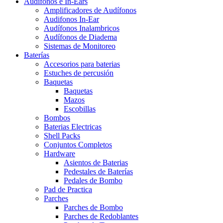
Audífonos e In-Ears
Amplificadores de Audífonos
Audifonos In-Ear
Audífonos Inalambricos
Audífonos de Diadema
Sistemas de Monitoreo
Baterías
Accesorios para baterias
Estuches de percusión
Baquetas
Baquetas
Mazos
Escobillas
Bombos
Baterias Electricas
Shell Packs
Conjuntos Completos
Hardware
Asientos de Baterias
Pedestales de Baterías
Pedales de Bombo
Pad de Practica
Parches
Parches de Bombo
Parches de Redoblantes