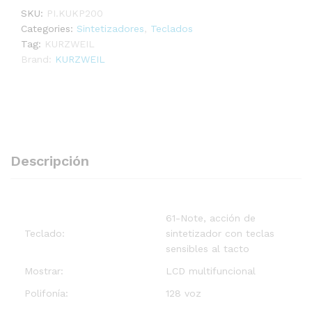
SKU:
PI.KUKP200
Categories:
Sintetizadores
,
Teclados
Tag:
KURZWEIL
Brand:
KURZWEIL
Descripción
61-Note, acción de
Teclado:
sintetizador con teclas
sensibles al tacto
Mostrar:
LCD multifuncional
Polifonía:
128 voz