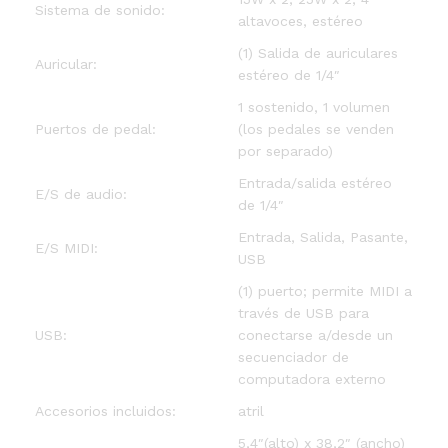
Sistema de sonido:
altavoces, estéreo
(1) Salida de auriculares
Auricular:
estéreo de 1/4″
1 sostenido, 1 volumen
Puertos de pedal:
(los pedales se venden
por separado)
Entrada/salida estéreo
E/S de audio:
de 1/4″
Entrada, Salida, Pasante,
E/S MIDI:
USB
(1) puerto; permite MIDI a
través de USB para
USB:
conectarse a/desde un
secuenciador de
computadora externo
Accesorios incluidos:
atril
5,4″(alto) x 38,2″ (ancho)