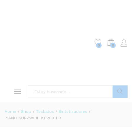
0
0
Buscar
Home
/
Shop
/
Teclados
/
Sintetizadores
/
PIANO KURZWEIL KP200 LB