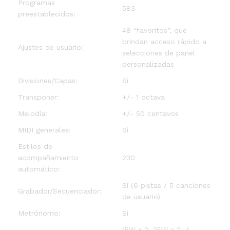
Programas
583
preestablecidos:
48 “favoritos”, que
brindan acceso rápido a
Ajustes de usuario:
selecciones de panel
personalizadas
Divisiones/Capas:
Sí
Transponer:
+/- 1 octava
Melodía:
+/- 50 centavos
MIDI generales:
Sí
Estilos de
acompañamiento
230
automático:
Sí (6 pistas / 5 canciones
Grabador/Secuenciador:
de usuario)
Metrónomo:
Sí
15W x 2, 25W x 2, 4