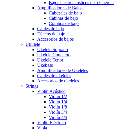
Bajos electroacusticos de 5 Cuerdas
Amplificadores de Bajos
Cabezales de bajo
Cabinas de bajo
Combos de bajo
Cables de bajo
Efectos de bajo
Accesorios de bajos
Ukulele
Ukelele Soprano
Ukelele Concierto
Ukelele Tenor
Ukebass
Amplificadores de Ukeleles
Cables de ukeleles
Accesorios de ukeleles
Strings
Violín Acústico
Violín 1/2
Violín 1/4
Violín 1/8
Violín 3/4
Violín 4/4
Violín Eléctrico
Viola