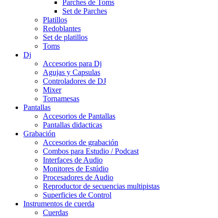
Parches de Toms
Set de Parches
Platillos
Redoblantes
Set de platillos
Toms
Dj
Accesorios para Dj
Agujas y Capsulas
Controladores de DJ
Mixer
Tornamesas
Pantallas
Accesorios de Pantallas
Pantallas didacticas
Grabación
Accesorios de grabación
Combos para Estudio / Podcast
Interfaces de Audio
Monitores de Estúdio
Procesadores de Audio
Reproductor de secuencias multipistas
Superficies de Control
Instrumentos de cuerda
Cuerdas