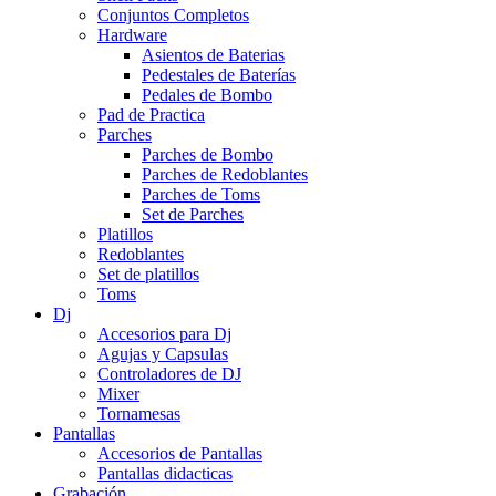
Conjuntos Completos
Hardware
Asientos de Baterias
Pedestales de Baterías
Pedales de Bombo
Pad de Practica
Parches
Parches de Bombo
Parches de Redoblantes
Parches de Toms
Set de Parches
Platillos
Redoblantes
Set de platillos
Toms
Dj
Accesorios para Dj
Agujas y Capsulas
Controladores de DJ
Mixer
Tornamesas
Pantallas
Accesorios de Pantallas
Pantallas didacticas
Grabación