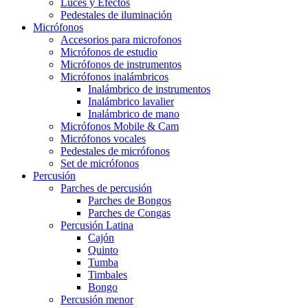
Luces y Efectos
Pedestales de iluminación
Micrófonos
Accesorios para microfonos
Micrófonos de estudio
Micrófonos de instrumentos
Micrófonos inalámbricos
Inalámbrico de instrumentos
Inalámbrico lavalier
Inalámbrico de mano
Micrófonos Mobile & Cam
Micrófonos vocales
Pedestales de micrófonos
Set de micrófonos
Percusión
Parches de percusión
Parches de Bongos
Parches de Congas
Percusión Latina
Cajón
Quinto
Tumba
Timbales
Bongo
Percusión menor