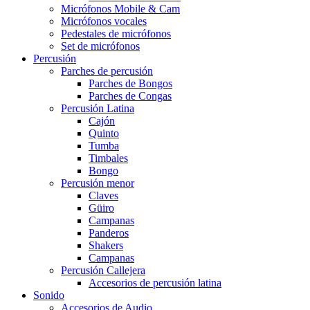
Micrófonos Mobile & Cam
Micrófonos vocales
Pedestales de micrófonos
Set de micrófonos
Percusión
Parches de percusión
Parches de Bongos
Parches de Congas
Percusión Latina
Cajón
Quinto
Tumba
Timbales
Bongo
Percusión menor
Claves
Güiro
Campanas
Panderos
Shakers
Campanas
Percusión Callejera
Accesorios de percusión latina
Sonido
Accesorios de Audio