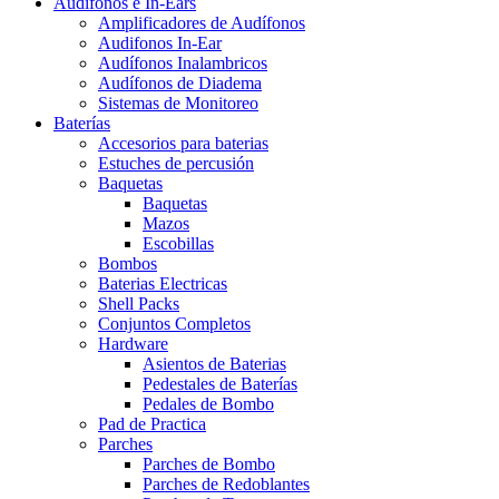
Audífonos e In-Ears
Amplificadores de Audífonos
Audifonos In-Ear
Audífonos Inalambricos
Audífonos de Diadema
Sistemas de Monitoreo
Baterías
Accesorios para baterias
Estuches de percusión
Baquetas
Baquetas
Mazos
Escobillas
Bombos
Baterias Electricas
Shell Packs
Conjuntos Completos
Hardware
Asientos de Baterias
Pedestales de Baterías
Pedales de Bombo
Pad de Practica
Parches
Parches de Bombo
Parches de Redoblantes