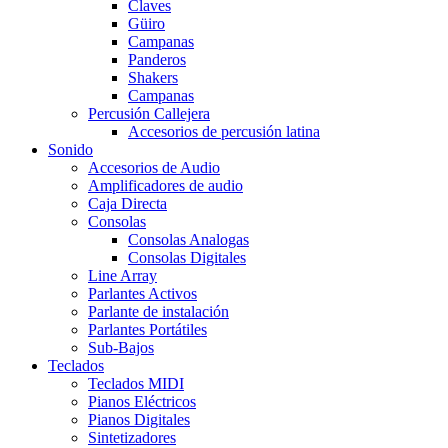
Claves
Güiro
Campanas
Panderos
Shakers
Campanas
Percusión Callejera
Accesorios de percusión latina
Sonido
Accesorios de Audio
Amplificadores de audio
Caja Directa
Consolas
Consolas Analogas
Consolas Digitales
Line Array
Parlantes Activos
Parlante de instalación
Parlantes Portátiles
Sub-Bajos
Teclados
Teclados MIDI
Pianos Eléctricos
Pianos Digitales
Sintetizadores