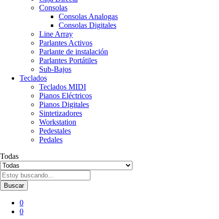
Consolas
Consolas Analogas
Consolas Digitales
Line Array
Parlantes Activos
Parlante de instalación
Parlantes Portátiles
Sub-Bajos
Teclados
Teclados MIDI
Pianos Eléctricos
Pianos Digitales
Sintetizadores
Workstation
Pedestales
Pedales
Todas
Buscar
0
0