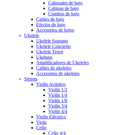
Cabezales de bajo
Cabinas de bajo
Combos de bajo
Cables de bajo
Efectos de bajo
Accesorios de bajos
Ukulele
Ukelele Soprano
Ukelele Concierto
Ukelele Tenor
Ukebass
Amplificadores de Ukeleles
Cables de ukeleles
Accesorios de ukeleles
Strings
Violín Acústico
Violín 1/2
Violín 1/4
Violín 1/8
Violín 3/4
Violín 4/4
Violín Eléctrico
Viola
Cello
Cello 4/4