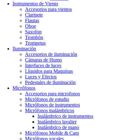
Instrumentos de Viento
Accesorios para vientos
Clarinete
Flautas
Oboe
Saxofon
Trombón
Trompetas
Iluminación
Accesorios de iluminación
Cámaras de Humo
Interfaces de luces
Líquidos para Maquinas
Luces y Efectos
Pedestales de iluminación
Micrófonos
Accesorios para microfonos
Micrófonos de estudio
Micrófonos de instrumentos
Micrófonos inalámbricos
Inalámbrico de instrumentos
Inalámbrico lavalier
Inalámbrico de mano
Micrófonos Mobile & Cam
Micrófonos vocales