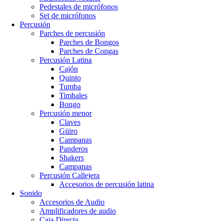
Pedestales de micrófonos
Set de micrófonos
Percusión
Parches de percusión
Parches de Bongos
Parches de Congas
Percusión Latina
Cajón
Quinto
Tumba
Timbales
Bongo
Percusión menor
Claves
Güiro
Campanas
Panderos
Shakers
Campanas
Percusión Callejera
Accesorios de percusión latina
Sonido
Accesorios de Audio
Amplificadores de audio
Caja Directa