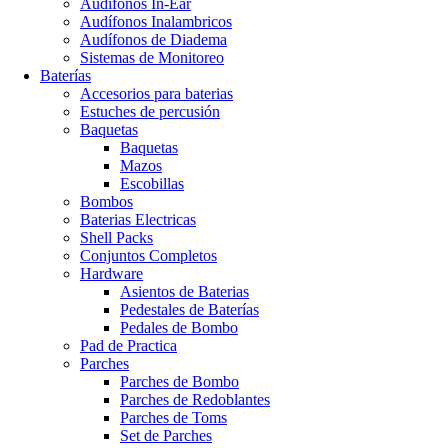
Audifonos In-Ear
Audífonos Inalambricos
Audífonos de Diadema
Sistemas de Monitoreo
Baterías
Accesorios para baterias
Estuches de percusión
Baquetas
Baquetas
Mazos
Escobillas
Bombos
Baterias Electricas
Shell Packs
Conjuntos Completos
Hardware
Asientos de Baterias
Pedestales de Baterías
Pedales de Bombo
Pad de Practica
Parches
Parches de Bombo
Parches de Redoblantes
Parches de Toms
Set de Parches