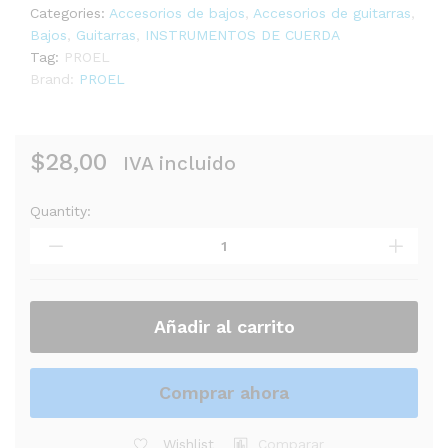
Categories:
Accesorios de bajos
,
Accesorios de guitarras
,
Bajos
,
Guitarras
,
INSTRUMENTOS DE CUERDA
Tag:
PROEL
Brand:
PROEL
$
28,00
IVA incluido
Quantity:
PEDAL
PROEL
GF12
VOLUMEN
STEREO
quantity
Añadir al carrito
Comprar ahora
Wishlist
Comparar