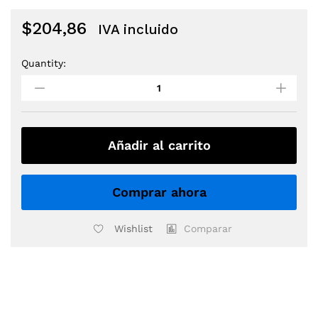
$
204,86
IVA incluido
Quantity:
PEDAL
EXPRESSION
OVERDRIVE
ERNIE
BALL
quantity
Añadir al carrito
Comprar ahora
Wishlist
Comparar