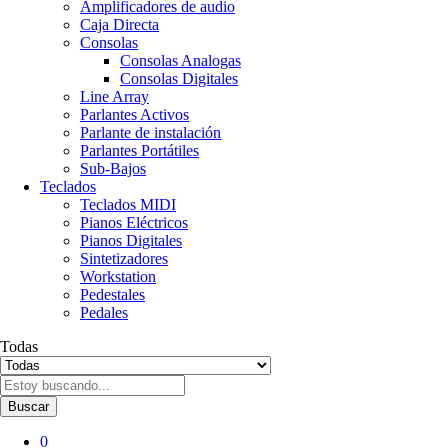
Amplificadores de audio
Caja Directa
Consolas
Consolas Analogas
Consolas Digitales
Line Array
Parlantes Activos
Parlante de instalación
Parlantes Portátiles
Sub-Bajos
Teclados
Teclados MIDI
Pianos Eléctricos
Pianos Digitales
Sintetizadores
Workstation
Pedestales
Pedales
Todas
Buscar
0