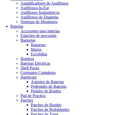
Amplificadores de Audífonos
Audifonos In-Ear
Audífonos Inalambricos
Audífonos de Diadema
Sistemas de Monitoreo
Baterías
Accesorios para baterias
Estuches de percusión
Baquetas
Baquetas
Mazos
Escobillas
Bombos
Baterias Electricas
Shell Packs
Conjuntos Completos
Hardware
Asientos de Baterias
Pedestales de Baterías
Pedales de Bombo
Pad de Practica
Parches
Parches de Bombo
Parches de Redoblantes
Parches de Toms