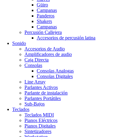
Güiro
Campanas
Panderos
Shakers
Campanas
Percusión Callejera
Accesorios de percusión latina
Sonido
Accesorios de Audio
Amplificadores de audio
Caja Directa
Consolas
Consolas Analogas
Consolas Digitales
Line Array
Parlantes Activos
Parlante de instalación
Parlantes Portátiles
Sub-Bajos
Teclados
Teclados MIDI
Pianos Eléctricos
Pianos Digitales
Sintetizadores
Workstation