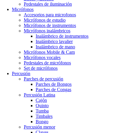
Pedestales de iluminación
Micrófonos
Accesorios para microfonos
Micrófonos de estudio
Micrófonos de instrumentos
Micrófonos inalámbricos
Inalámbrico de instrumentos
Inalámbrico lavalier
Inalámbrico de mano
Micrófonos Mobile & Cam
Micrófonos vocales
Pedestales de micrófonos
Set de micrófonos
Percusión
Parches de percusión
Parches de Bongos
Parches de Congas
Percusión Latina
Cajón
Quinto
Tumba
Timbales
Bongo
Percusión menor
Claves