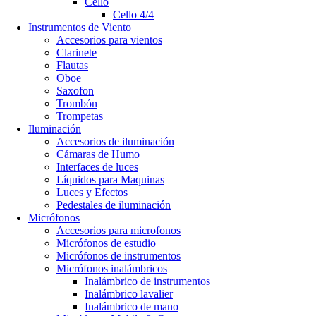
Cello
Cello 4/4
Instrumentos de Viento
Accesorios para vientos
Clarinete
Flautas
Oboe
Saxofon
Trombón
Trompetas
Iluminación
Accesorios de iluminación
Cámaras de Humo
Interfaces de luces
Líquidos para Maquinas
Luces y Efectos
Pedestales de iluminación
Micrófonos
Accesorios para microfonos
Micrófonos de estudio
Micrófonos de instrumentos
Micrófonos inalámbricos
Inalámbrico de instrumentos
Inalámbrico lavalier
Inalámbrico de mano