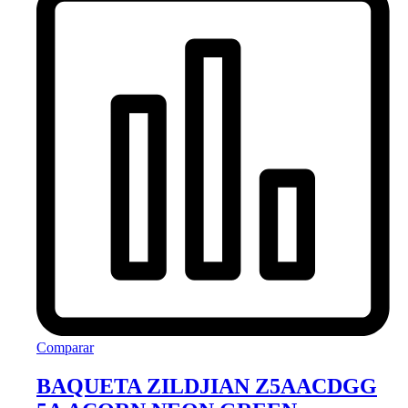
Comparar
BAQUETA ZILDJIAN Z5AACDGG