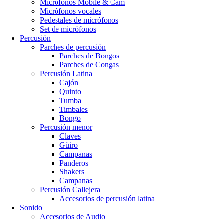
Micrófonos Mobile & Cam
Micrófonos vocales
Pedestales de micrófonos
Set de micrófonos
Percusión
Parches de percusión
Parches de Bongos
Parches de Congas
Percusión Latina
Cajón
Quinto
Tumba
Timbales
Bongo
Percusión menor
Claves
Güiro
Campanas
Panderos
Shakers
Campanas
Percusión Callejera
Accesorios de percusión latina
Sonido
Accesorios de Audio