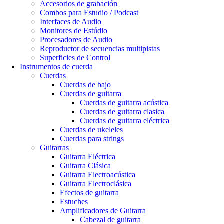
Accesorios de grabación
Combos para Estudio / Podcast
Interfaces de Audio
Monitores de Estúdio
Procesadores de Audio
Reproductor de secuencias multipistas
Superficies de Control
Instrumentos de cuerda
Cuerdas
Cuerdas de bajo
Cuerdas de guitarra
Cuerdas de guitarra acústica
Cuerdas de guitarra clasica
Cuerdas de guitarra eléctrica
Cuerdas de ukeleles
Cuerdas para strings
Guitarras
Guitarra Eléctrica
Guitarra Clásica
Guitarra Electroacústica
Guitarra Electroclásica
Efectos de guitarra
Estuches
Amplificadores de Guitarra
Cabezal de guitarra