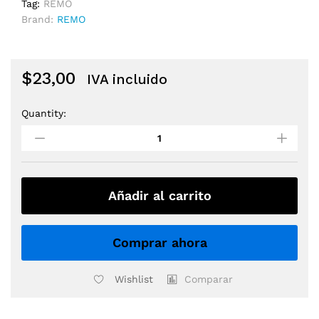
Tag:
REMO
Brand:
REMO
$
23,00
IVA incluido
Quantity:
PARCHE
REMO
12"
CR-
0012-
00
Añadir al carrito
CHROME
STARFIRE
quantity
Comprar ahora
Wishlist
Comparar