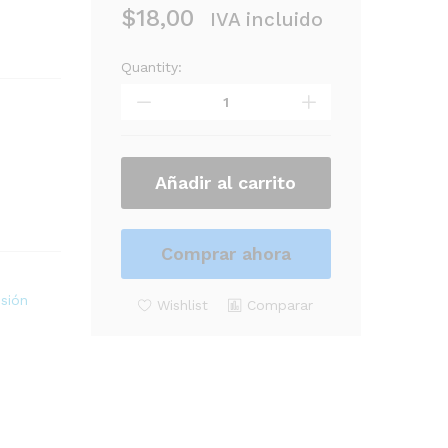
$
18,00
IVA incluido
Quantity:
PARCHE
REMO
10"
BE-
0310-
00
Añadir al carrito
EMPEROR
CLEAR
quantity
Comprar ahora
sión
Wishlist
Comparar