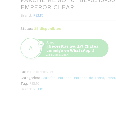
PARCHE REMO 10″ BE-0310-00
EMPEROR CLEAR
Brand:
REMO
Status:
35 disponibles
Ariel
¿Necesitas ayuda? Chatea
conmigo en WhatsApp ;)
¿Te puedo ayudar?
SKU:
PR.RE100200
Categories:
Baterías
,
Parches
,
Parches de Toms
,
Percu
Tag:
REMO
Brand:
REMO