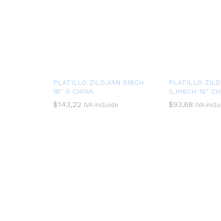
PLATILLO ZILDJIAN S18CH
PLATILLO ZILD
18″ S CHINA
ILH16CH 16″ CH
$
143,22
$
93,68
IVA incluido
IVA incl