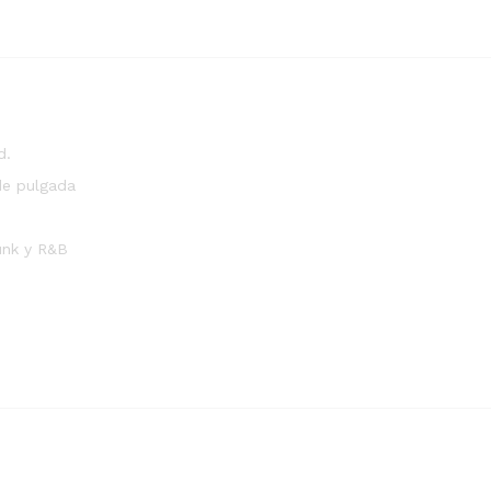
d.
de pulgada
unk y R&B