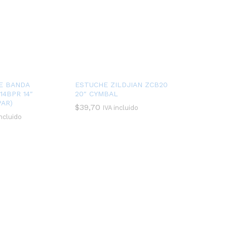
E BANDA
ESTUCHE ZILDJIAN ZCB20
14BPR 14″
20″ CYMBAL
PAR)
$
39,70
IVA incluido
incluido