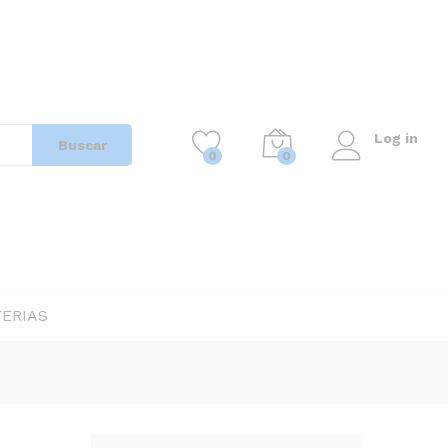
18,00
Añadir al carrito
IVA incluido
Log in
Buscar
0
0
ERIAS