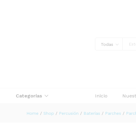
PARCHE REMO 10" BE-0310-
Descripción
Todas
Categorías
Inicio
Nuest
Home
/
Shop
/
Percusión
/
Baterías
/
Parches
/
Parc