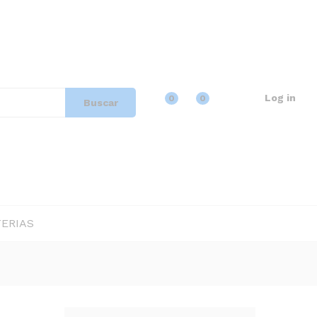
17,75
Añadir al carrito
IVA incluido
Log in
0
0
Buscar
ERIAS