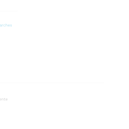
A
R
D
R
arches
U
M
H
E
A
D
q
u
a
n
t
ente
i
t
y