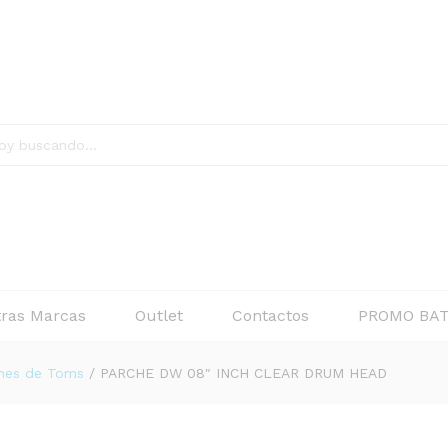
R DRUM HEAD
$
ras Marcas
Outlet
Contactos
PROMO BAT
hes de Toms
/
PARCHE DW 08″ INCH CLEAR DRUM HEAD