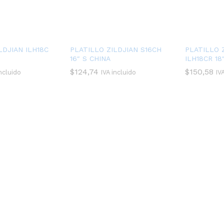
LDJIAN ILH18C
PLATILLO ZILDJIAN S16CH
PLATILLO 
16″ S CHINA
ILH18CR 18
$
124,74
$
150,58
incluido
IVA incluido
IV