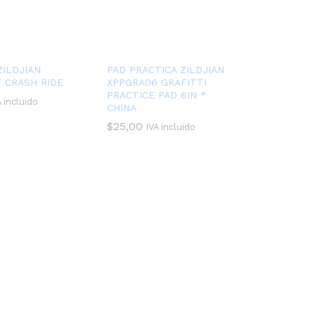
ZILDJIAN
PAD PRACTICA ZILDJIAN
″ CRASH RIDE
XPPGRA06 GRAFITTI
PRACTICE PAD 6IN *
A incluido
CHINA
$
25,00
IVA incluido