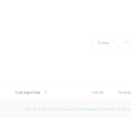
PARCHE DW 08" INCH CLEA
Descripción
Todas
Categorías
Inicio
Nuest
Home
/
Shop
/
Percusión
/
Baterías
/
Parches
/
Parc