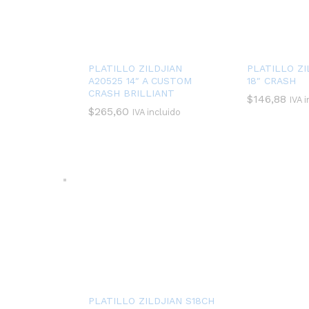
PLATILLO ZILDJIAN
PLATILLO ZI
A20525 14″ A CUSTOM
18″ CRASH
CRASH BRILLIANT
$
146,88
IVA 
$
265,60
IVA incluido
PLATILLO ZILDJIAN S18CH