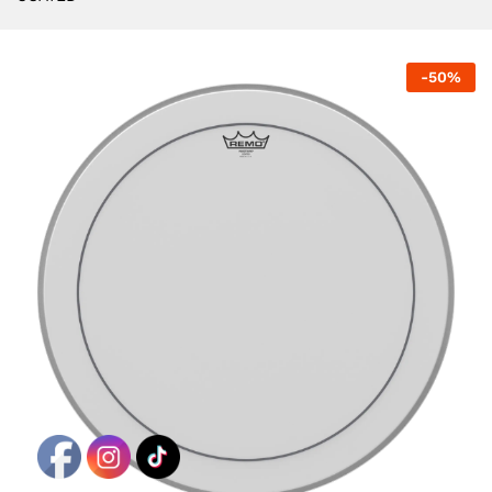
-
50
%