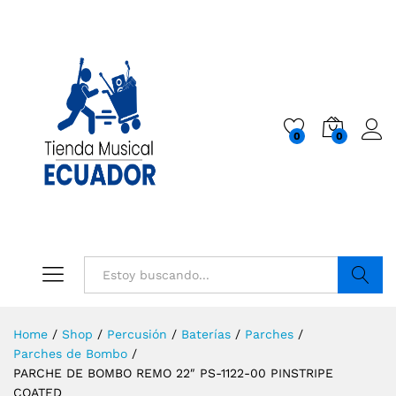
0
0
Buscar
Home
/
Shop
/
Percusión
/
Baterías
/
Parches
/
Parches de Bombo
/
PARCHE DE BOMBO REMO 22″ PS-1122-00 PINSTRIPE
COATED