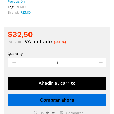
Percusión
Tag:
REMO
Brand:
REMO
$
32,50
IVA incluido
$
65,00
(-50%)
Quantity:
PARCHE
DE
BOMBO
REMO
22"
PS-
Añadir al carrito
1122-
00
PINSTRIPE
Comprar ahora
COATED
quantity
Wishlist
Comparar