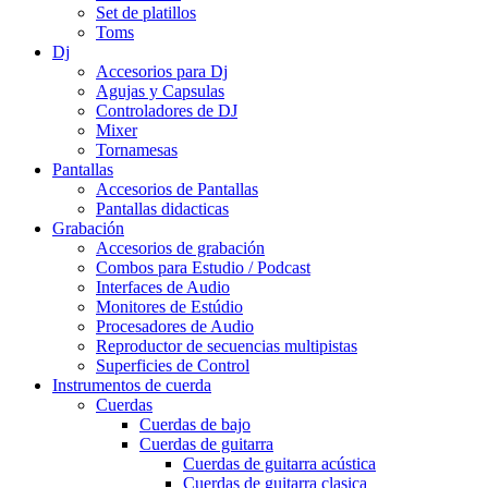
Set de platillos
Toms
Dj
Accesorios para Dj
Agujas y Capsulas
Controladores de DJ
Mixer
Tornamesas
Pantallas
Accesorios de Pantallas
Pantallas didacticas
Grabación
Accesorios de grabación
Combos para Estudio / Podcast
Interfaces de Audio
Monitores de Estúdio
Procesadores de Audio
Reproductor de secuencias multipistas
Superficies de Control
Instrumentos de cuerda
Cuerdas
Cuerdas de bajo
Cuerdas de guitarra
Cuerdas de guitarra acústica
Cuerdas de guitarra clasica