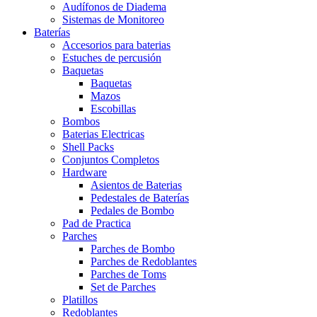
Audífonos de Diadema
Sistemas de Monitoreo
Baterías
Accesorios para baterias
Estuches de percusión
Baquetas
Baquetas
Mazos
Escobillas
Bombos
Baterias Electricas
Shell Packs
Conjuntos Completos
Hardware
Asientos de Baterias
Pedestales de Baterías
Pedales de Bombo
Pad de Practica
Parches
Parches de Bombo
Parches de Redoblantes
Parches de Toms
Set de Parches
Platillos
Redoblantes