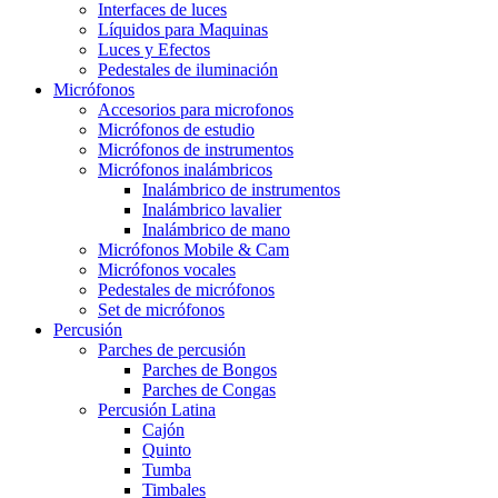
Interfaces de luces
Líquidos para Maquinas
Luces y Efectos
Pedestales de iluminación
Micrófonos
Accesorios para microfonos
Micrófonos de estudio
Micrófonos de instrumentos
Micrófonos inalámbricos
Inalámbrico de instrumentos
Inalámbrico lavalier
Inalámbrico de mano
Micrófonos Mobile & Cam
Micrófonos vocales
Pedestales de micrófonos
Set de micrófonos
Percusión
Parches de percusión
Parches de Bongos
Parches de Congas
Percusión Latina
Cajón
Quinto
Tumba
Timbales