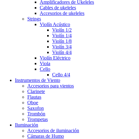
Amplificadores de Ukeleles
Cables de ukeleles
Accesorios de ukeleles
Strings
Violín Acústico
Violín 1/2
Violín 1/4
Violín 1/8
Violín 3/4
Violín 4/4
Violín Eléctrico
Viola
Cello
Cello 4/4
Instrumentos de Viento
Accesorios para vientos
Clarinete
Flautas
Oboe
Saxofon
Trombón
Trompetas
Iluminación
Accesorios de iluminación
Cámaras de Humo