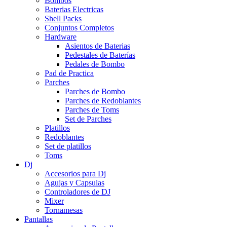
Bombos
Baterias Electricas
Shell Packs
Conjuntos Completos
Hardware
Asientos de Baterias
Pedestales de Baterías
Pedales de Bombo
Pad de Practica
Parches
Parches de Bombo
Parches de Redoblantes
Parches de Toms
Set de Parches
Platillos
Redoblantes
Set de platillos
Toms
Dj
Accesorios para Dj
Agujas y Capsulas
Controladores de DJ
Mixer
Tornamesas
Pantallas