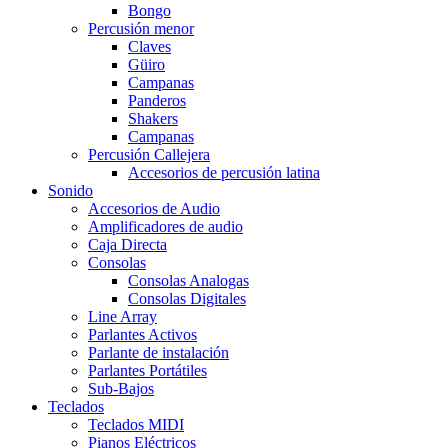
Bongo
Percusión menor
Claves
Güiro
Campanas
Panderos
Shakers
Campanas
Percusión Callejera
Accesorios de percusión latina
Sonido
Accesorios de Audio
Amplificadores de audio
Caja Directa
Consolas
Consolas Analogas
Consolas Digitales
Line Array
Parlantes Activos
Parlante de instalación
Parlantes Portátiles
Sub-Bajos
Teclados
Teclados MIDI
Pianos Eléctricos