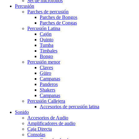
Set de micrófonos
Percusión
Parches de percusión
Parches de Bongos
Parches de Congas
Percusión Latina
Cajón
Quinto
Tumba
Timbales
Bongo
Percusión menor
Claves
Güiro
Campanas
Panderos
Shakers
Campanas
Percusión Callejera
Accesorios de percusión latina
Sonido
Accesorios de Audio
Amplificadores de audio
Caja Directa
Consolas