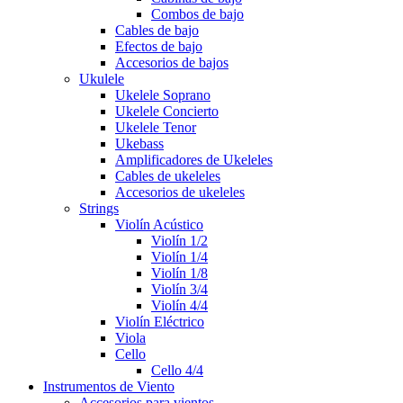
Combos de bajo
Cables de bajo
Efectos de bajo
Accesorios de bajos
Ukulele
Ukelele Soprano
Ukelele Concierto
Ukelele Tenor
Ukebass
Amplificadores de Ukeleles
Cables de ukeleles
Accesorios de ukeleles
Strings
Violín Acústico
Violín 1/2
Violín 1/4
Violín 1/8
Violín 3/4
Violín 4/4
Violín Eléctrico
Viola
Cello
Cello 4/4
Instrumentos de Viento
Accesorios para vientos