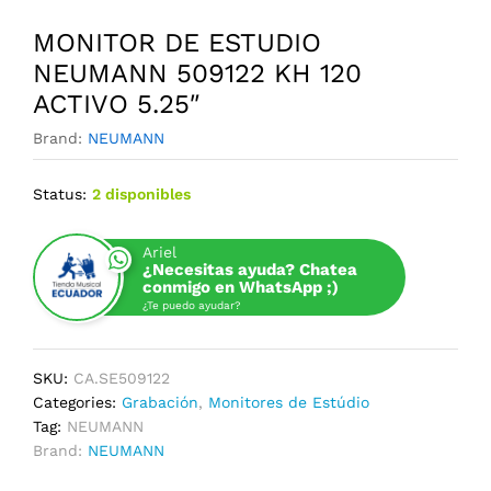
MONITOR DE ESTUDIO
NEUMANN 509122 KH 120
ACTIVO 5.25″
Brand:
NEUMANN
Status:
2 disponibles
Ariel
¿Necesitas ayuda? Chatea
conmigo en WhatsApp ;)
¿Te puedo ayudar?
SKU:
CA.SE509122
Categories:
Grabación
,
Monitores de Estúdio
Tag:
NEUMANN
Brand:
NEUMANN