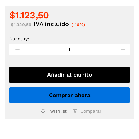
$
1.123,50
IVA incluido
$
1.339,56
(-16%)
Quantity:
MONITOR
DE
ESTUDIO
NEUMANN
509122
KH
Añadir al carrito
120
ACTIVO
5.25"
Comprar ahora
quantity
Wishlist
Comparar