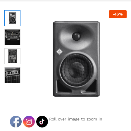
-
16
%
Roll over image to zoom in