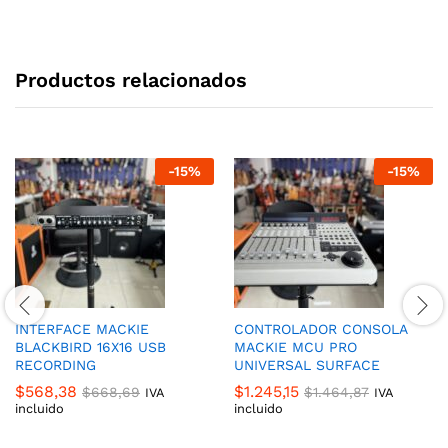
Productos relacionados
-
15
%
-
15
%
INTERFACE MACKIE
CONTROLADOR CONSOLA
BLACKBIRD 16X16 USB
MACKIE MCU PRO
RECORDING
UNIVERSAL SURFACE
$
568,38
$
1.245,15
$
668,69
$
1.464,87
IVA
IVA
incluido
incluido