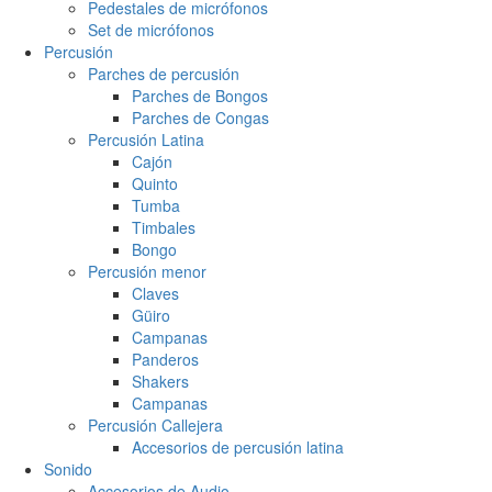
Pedestales de micrófonos
Set de micrófonos
Percusión
Parches de percusión
Parches de Bongos
Parches de Congas
Percusión Latina
Cajón
Quinto
Tumba
Timbales
Bongo
Percusión menor
Claves
Güiro
Campanas
Panderos
Shakers
Campanas
Percusión Callejera
Accesorios de percusión latina
Sonido
Accesorios de Audio