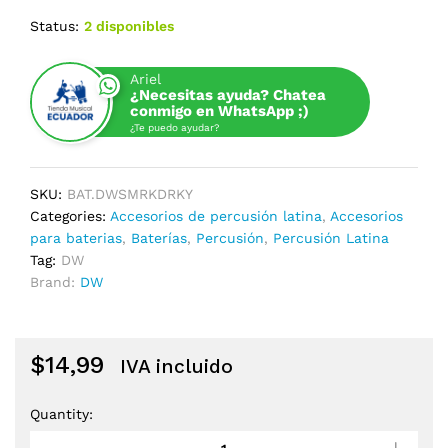
Status:
2 disponibles
Ariel
¿Necesitas ayuda? Chatea
conmigo en WhatsApp ;)
¿Te puedo ayudar?
SKU:
BAT.DWSMRKDRKY
Categories:
Accesorios de percusión latina
,
Accesorios
para baterias
,
Baterías
,
Percusión
,
Percusión Latina
Tag:
DW
Brand:
DW
$
14,99
IVA incluido
Quantity:
LLAVE
DE