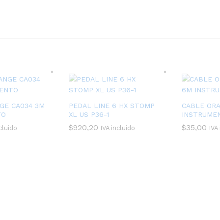
GE CA034 3M
PEDAL LINE 6 HX STOMP
CABLE OR
TO
XL US P36-1
INSTRUME
$
920,20
$
35,00
cluido
IVA incluido
IVA