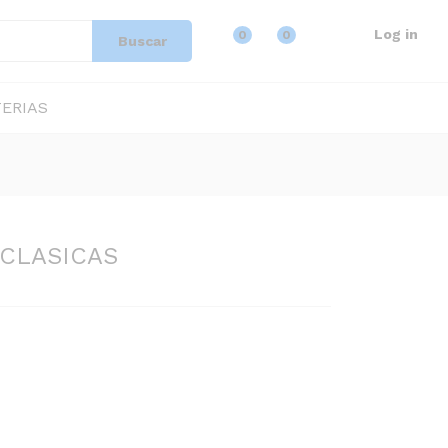
$
228,08
IVA incluido
Log in
0
0
Buscar
ERIAS
 CLASICAS