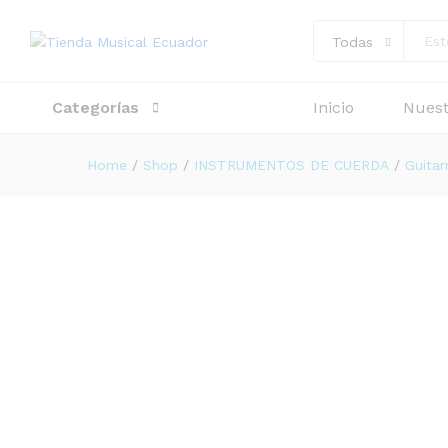
Todas
GUITARRA KALA KA-GTR-NY2
Descripción
Categorías
Inicio
Nuest
Home
/
Shop
/
INSTRUMENTOS DE CUERDA
/
Guitar