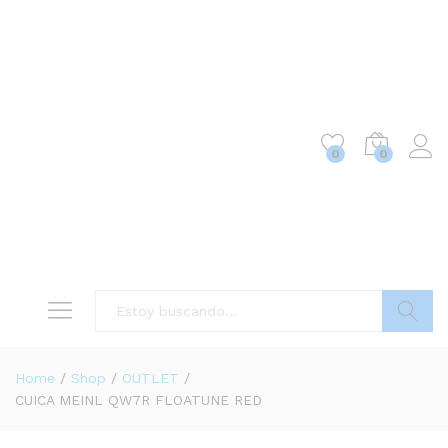
0
0
Buscar
Home
/
Shop
/
OUTLET
/
CUICA MEINL QW7R FLOATUNE RED