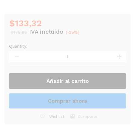
$
133,32
IVA incluido
$
178,85
(-25%)
Quantity:
CUICA
MEINL
QW7R
FLOATUNE
RED
quantity
Añadir al carrito
Comprar ahora
Wishlist
Comparar