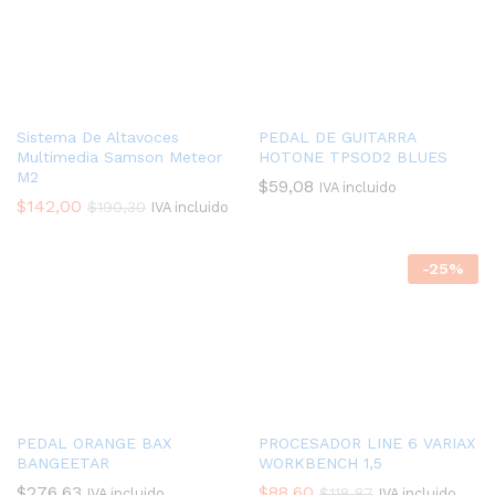
Sistema De Altavoces
PEDAL DE GUITARRA
Multimedia Samson Meteor
HOTONE TPSOD2 BLUES
M2
$
59,08
IVA incluido
$
142,00
$
190,30
IVA incluido
-
25
%
PEDAL ORANGE BAX
PROCESADOR LINE 6 VARIAX
BANGEETAR
WORKBENCH 1,5
$
276,63
$
88,60
$
118,87
IVA incluido
IVA incluido