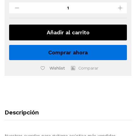
ROTOSOUND
JK10
JUMBO
KING
10-
Añadir al carrito
50
quantity
Comprar ahora
Wishlist
Comparar
Descripción
Nuestras cuerdas para guitarra acústica más vendidas,