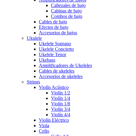
Cabezales de bajo
Cabinas de bajo
Combos de bajo
Cables de bajo
Efectos de bajo
Accesorios de bajos
Ukulele
Ukelele Soprano
Ukelele Concierto
Ukelele Tenor
Ukebass
Amplificadores de Ukeleles
Cables de ukeleles
Accesorios de ukeleles
Strings
Violín Acústico
Violín 1/2
Violín 1/4
Violín 1/8
Violín 3/4
Violín 4/4
Violín Eléctrico
Viola
Cello