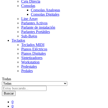
Caja Directa
Consolas
Consolas Analogas
Consolas Digitales
Line Array
Parlantes Activos
Parlante de instalación
Parlantes Portátiles
Sub-Bajos
Teclados
Teclados MIDI
Pianos Eléctricos
Pianos Digitales
Sintetizadores
Workstation
Pedestales
Pedales
Todas
Buscar
0
0