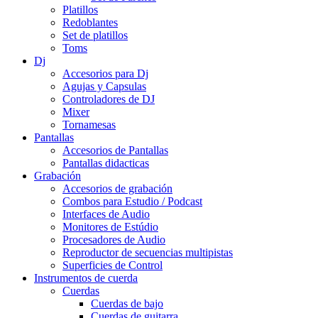
Platillos
Redoblantes
Set de platillos
Toms
Dj
Accesorios para Dj
Agujas y Capsulas
Controladores de DJ
Mixer
Tornamesas
Pantallas
Accesorios de Pantallas
Pantallas didacticas
Grabación
Accesorios de grabación
Combos para Estudio / Podcast
Interfaces de Audio
Monitores de Estúdio
Procesadores de Audio
Reproductor de secuencias multipistas
Superficies de Control
Instrumentos de cuerda
Cuerdas
Cuerdas de bajo
Cuerdas de guitarra