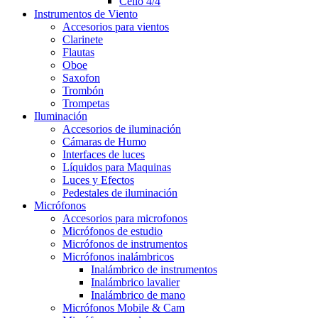
Cello 4/4
Instrumentos de Viento
Accesorios para vientos
Clarinete
Flautas
Oboe
Saxofon
Trombón
Trompetas
Iluminación
Accesorios de iluminación
Cámaras de Humo
Interfaces de luces
Líquidos para Maquinas
Luces y Efectos
Pedestales de iluminación
Micrófonos
Accesorios para microfonos
Micrófonos de estudio
Micrófonos de instrumentos
Micrófonos inalámbricos
Inalámbrico de instrumentos
Inalámbrico lavalier
Inalámbrico de mano
Micrófonos Mobile & Cam