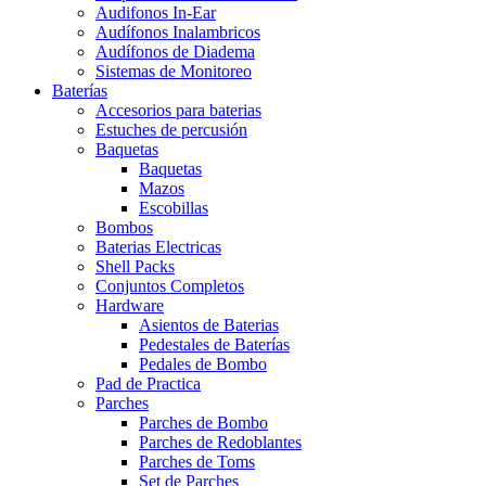
Audifonos In-Ear
Audífonos Inalambricos
Audífonos de Diadema
Sistemas de Monitoreo
Baterías
Accesorios para baterias
Estuches de percusión
Baquetas
Baquetas
Mazos
Escobillas
Bombos
Baterias Electricas
Shell Packs
Conjuntos Completos
Hardware
Asientos de Baterias
Pedestales de Baterías
Pedales de Bombo
Pad de Practica
Parches
Parches de Bombo
Parches de Redoblantes
Parches de Toms
Set de Parches