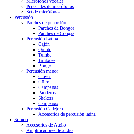
Micrófonos vocales
Pedestales de micrófonos
Set de micrófonos
Percusión
Parches de percusión
Parches de Bongos
Parches de Congas
Percusión Latina
Cajón
Quinto
Tumba
Timbales
Bongo
Percusión menor
Claves
Güiro
Campanas
Panderos
Shakers
Campanas
Percusión Callejera
Accesorios de percusión latina
Sonido
Accesorios de Audio
Amplificadores de audio