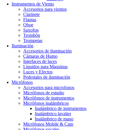
Instrumentos de Viento
Accesorios para vientos
Clarinete
Flautas
Oboe
Saxofon
Trombón
Trompetas
Iluminación
Accesorios de iluminación
Cámaras de Humo
Interfaces de luces
Líquidos para Maquinas
Luces y Efectos
Pedestales de iluminación
Micrófonos
Accesorios para microfonos
Micrófonos de estudio
Micrófonos de instrumentos
Micrófonos inalámbricos
Inalámbrico de instrumentos
Inalámbrico lavalier
Inalámbrico de mano
Micrófonos Mobile & Cam
Micrófonos vocales