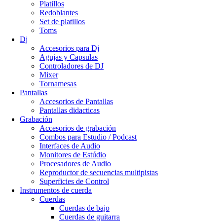
Platillos
Redoblantes
Set de platillos
Toms
Dj
Accesorios para Dj
Agujas y Capsulas
Controladores de DJ
Mixer
Tornamesas
Pantallas
Accesorios de Pantallas
Pantallas didacticas
Grabación
Accesorios de grabación
Combos para Estudio / Podcast
Interfaces de Audio
Monitores de Estúdio
Procesadores de Audio
Reproductor de secuencias multipistas
Superficies de Control
Instrumentos de cuerda
Cuerdas
Cuerdas de bajo
Cuerdas de guitarra